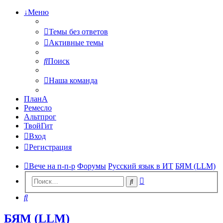
↓Меню
Темы без ответов
Активные темы
Поиск
Наша команда
ПланА
Ремесло
Альтпрог
ТвойГит
Вход
Регистрация
Вече на п-п-р
Форумы
Русский язык в ИТ
БЯМ (LLM)
Расширенный
Поиск
поиск
Поиск
БЯМ (LLM)