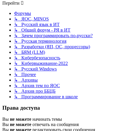
Перейти
Форумы
↳ ЯОС, MINOS
↳ Русский язык в ИТ
↳ Общий форум - РЯ в ИТ
↳ Зачем программировать по-русски?
↳ Русская терминология
↳ Разработки (ЯП, ОС, процессоры)
↳ БЯМ (LLM)
↳ Кибербезопасность
↳ Кибервыживание-2022
↳ Русский Windows
↳ Прочее
↳ Архивы
↳ Архив тем по ЯОС
↳ Архив про ББЦБ
↳ Программирование в школе
Права доступа
Вы
не можете
начинать темы
Вы
не можете
отвечать на сообщения
Вы
не можете
редактировать свои сообщения