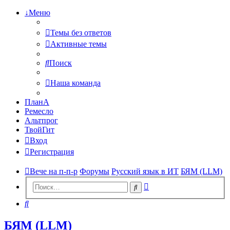
↓Меню
Темы без ответов
Активные темы
Поиск
Наша команда
ПланА
Ремесло
Альтпрог
ТвойГит
Вход
Регистрация
Вече на п-п-р
Форумы
Русский язык в ИТ
БЯМ (LLM)
Расширенный
Поиск
поиск
Поиск
БЯМ (LLM)