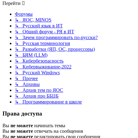
Перейти
Форумы
↳ ЯОС, MINOS
↳ Русский язык в ИТ
↳ Общий форум - РЯ в ИТ
↳ Зачем программировать по-русски?
↳ Русская терминология
↳ Разработки (ЯП, ОС, процессоры)
↳ БЯМ (LLM)
↳ Кибербезопасность
↳ Кибервыживание-2022
↳ Русский Windows
↳ Прочее
↳ Архивы
↳ Архив тем по ЯОС
↳ Архив про ББЦБ
↳ Программирование в школе
Права доступа
Вы
не можете
начинать темы
Вы
не можете
отвечать на сообщения
Вы
не можете
редактировать свои сообщения