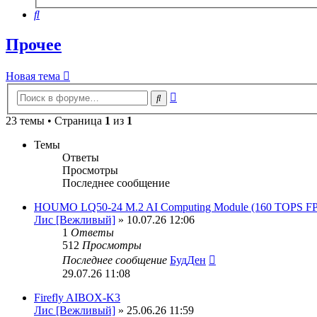
поиск
Поиск
Прочее
Новая тема
Расширенный
Поиск
поиск
23 темы • Страница
1
из
1
Темы
Ответы
Просмотры
Последнее сообщение
HOUMO LQ50-24 M.2 AI Computing Module (160 TOPS FP
Лис [Вежливый]
» 10.07.26 12:06
1
Ответы
512
Просмотры
Последнее сообщение
БудДен
29.07.26 11:08
Firefly AIBOX-K3
Лис [Вежливый]
» 25.06.26 11:59