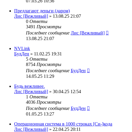
07.03.26 10:36
Предлагают деньги (даром)
Лис [Вежливый]
» 13.08.25 21:07
0
Ответы
3491
Просмотры
Последнее сообщение
Лис [Вежливый]
13.08.25 21:07
NVLink
БудДен
» 11.02.25 19:31
5
Ответы
8754
Просмотры
Последнее сообщение
БудДен
14.05.25 11:29
Будь вежливее.
Лис [Вежливый]
» 30.04.25 12:54
1
Ответы
4036
Просмотры
Последнее сообщение
БудДен
01.05.25 13:27
Операционная система в 1000 строках [Си-]кода
Лис [Вежливый]
» 22.04.25 20:11