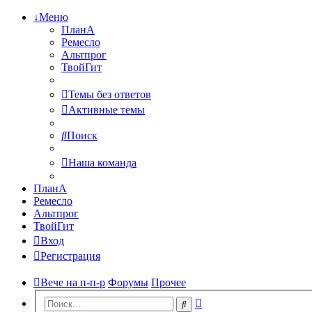
↓Меню
ПланА
Ремесло
Альтпрог
ТвойГит
Темы без ответов
Активные темы
Поиск
Наша команда
ПланА
Ремесло
Альтпрог
ТвойГит
Вход
Регистрация
Вече на п-п-р
Форумы
Прочее
Расширенный
Поиск