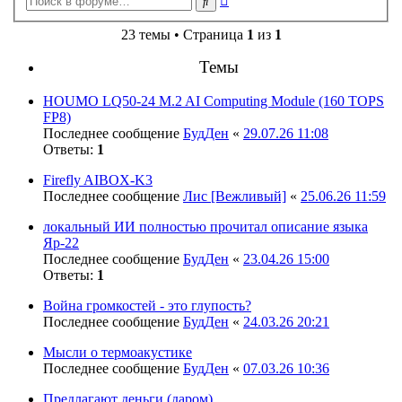
Поиск
поиск
23 темы • Страница
1
из
1
Темы
HOUMO LQ50-24 M.2 AI Computing Module (160 TOPS
FP8)
Последнее сообщение
БудДен
«
29.07.26 11:08
Ответы:
1
Firefly AIBOX-K3
Последнее сообщение
Лис [Вежливый]
«
25.06.26 11:59
локальный ИИ полностью прочитал описание языка
Яр-22
Последнее сообщение
БудДен
«
23.04.26 15:00
Ответы:
1
Война громкостей - это глупость?
Последнее сообщение
БудДен
«
24.03.26 20:21
Мысли о термоакустике
Последнее сообщение
БудДен
«
07.03.26 10:36
Предлагают деньги (даром)