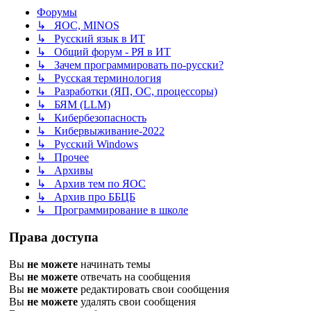
Форумы
↳ ЯОС, MINOS
↳ Русский язык в ИТ
↳ Общий форум - РЯ в ИТ
↳ Зачем программировать по-русски?
↳ Русская терминология
↳ Разработки (ЯП, ОС, процессоры)
↳ БЯМ (LLM)
↳ Кибербезопасность
↳ Кибервыживание-2022
↳ Русский Windows
↳ Прочее
↳ Архивы
↳ Архив тем по ЯОС
↳ Архив про ББЦБ
↳ Программирование в школе
Права доступа
Вы
не можете
начинать темы
Вы
не можете
отвечать на сообщения
Вы
не можете
редактировать свои сообщения
Вы
не можете
удалять свои сообщения