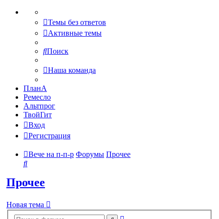
Темы без ответов
Активные темы
Поиск
Наша команда
ПланА
Ремесло
Альтпрог
ТвойГит
Вход
Регистрация
Вече на п-п-р
Форумы
Прочее
Поиск
Прочее
Новая тема
Расширенный