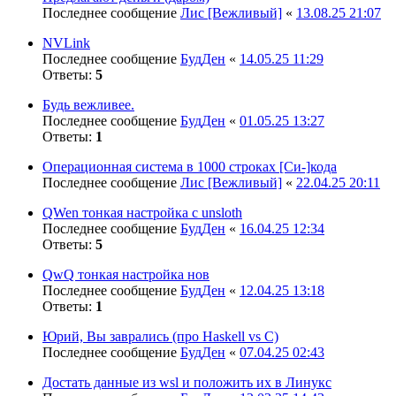
Последнее сообщение
Лис [Вежливый]
«
13.08.25 21:07
NVLink
Последнее сообщение
БудДен
«
14.05.25 11:29
Ответы:
5
Будь вежливее.
Последнее сообщение
БудДен
«
01.05.25 13:27
Ответы:
1
Операционная система в 1000 строках [Си-]кода
Последнее сообщение
Лис [Вежливый]
«
22.04.25 20:11
QWen тонкая настройка с unsloth
Последнее сообщение
БудДен
«
16.04.25 12:34
Ответы:
5
QwQ тонкая настройка нов
Последнее сообщение
БудДен
«
12.04.25 13:18
Ответы:
1
Юрий, Вы заврались (про Haskell vs C)
Последнее сообщение
БудДен
«
07.04.25 02:43
Достать данные из wsl и положить их в Линукс