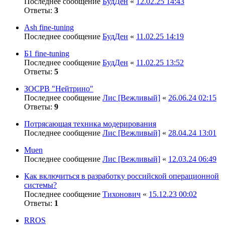
Последнее сообщение
БудДен
«
12.02.25 14:43
Ответы:
3
Ash fine-tuning
Последнее сообщение
БудДен
«
11.02.25 14:19
Б1 fine-tuning
Последнее сообщение
БудДен
«
11.02.25 13:52
Ответы:
5
ЗОСРВ "Нейтрино"
Последнее сообщение
Лис [Вежливый]
«
26.06.24 02:15
Ответы:
9
Потрясающая техника модерирования
Последнее сообщение
Лис [Вежливый]
«
28.04.24 13:01
Muen
Последнее сообщение
Лис [Вежливый]
«
12.03.24 06:49
Как включиться в разработку российской операционной
системы?
Последнее сообщение
Тихонович
«
15.12.23 00:02
Ответы:
1
RROS