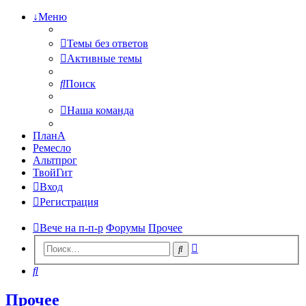
↓Меню
Темы без ответов
Активные темы
Поиск
Наша команда
ПланА
Ремесло
Альтпрог
ТвойГит
Вход
Регистрация
Вече на п-п-р
Форумы
Прочее
Расширенный
Поиск
поиск
Поиск
Прочее