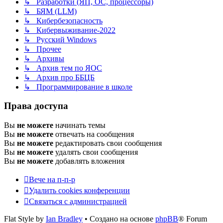
↳ Разработки (ЯП, ОС, процессоры)
↳ БЯМ (LLM)
↳ Кибербезопасность
↳ Кибервыживание-2022
↳ Русский Windows
↳ Прочее
↳ Архивы
↳ Архив тем по ЯОС
↳ Архив про ББЦБ
↳ Программирование в школе
Права доступа
Вы
не можете
начинать темы
Вы
не можете
отвечать на сообщения
Вы
не можете
редактировать свои сообщения
Вы
не можете
удалять свои сообщения
Вы
не можете
добавлять вложения
Вече на п-п-р
Удалить cookies конференции
Связаться с администрацией
Flat Style by
Ian Bradley
• Создано на основе
phpBB
® Forum