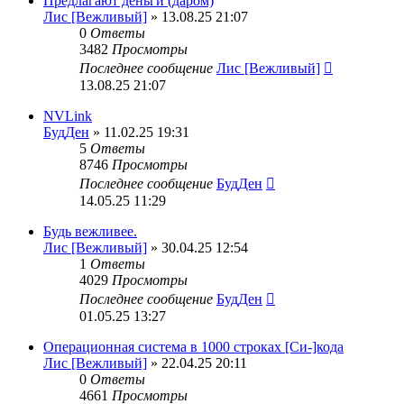
Предлагают деньги (даром)
Лис [Вежливый]
» 13.08.25 21:07
0
Ответы
3482
Просмотры
Последнее сообщение
Лис [Вежливый]
13.08.25 21:07
NVLink
БудДен
» 11.02.25 19:31
5
Ответы
8746
Просмотры
Последнее сообщение
БудДен
14.05.25 11:29
Будь вежливее.
Лис [Вежливый]
» 30.04.25 12:54
1
Ответы
4029
Просмотры
Последнее сообщение
БудДен
01.05.25 13:27
Операционная система в 1000 строках [Си-]кода
Лис [Вежливый]
» 22.04.25 20:11
0
Ответы
4661
Просмотры