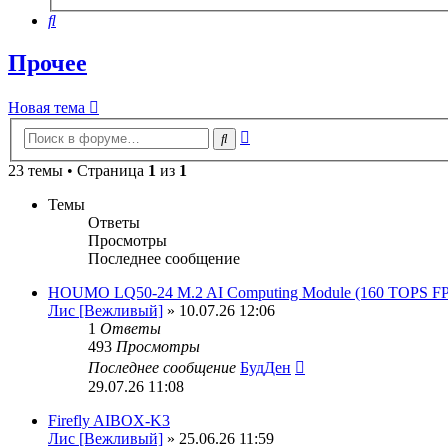
поиск
Поиск
Прочее
Новая тема
Расширенный
Поиск
поиск
23 темы • Страница
1
из
1
Темы
Ответы
Просмотры
Последнее сообщение
HOUMO LQ50-24 M.2 AI Computing Module (160 TOPS FP
Лис [Вежливый]
» 10.07.26 12:06
1
Ответы
493
Просмотры
Последнее сообщение
БудДен
29.07.26 11:08
Firefly AIBOX-K3
Лис [Вежливый]
» 25.06.26 11:59