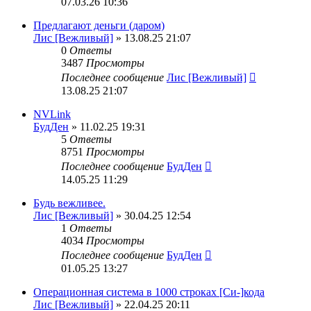
07.03.26 10:36
Предлагают деньги (даром)
Лис [Вежливый]
» 13.08.25 21:07
0
Ответы
3487
Просмотры
Последнее сообщение
Лис [Вежливый]
13.08.25 21:07
NVLink
БудДен
» 11.02.25 19:31
5
Ответы
8751
Просмотры
Последнее сообщение
БудДен
14.05.25 11:29
Будь вежливее.
Лис [Вежливый]
» 30.04.25 12:54
1
Ответы
4034
Просмотры
Последнее сообщение
БудДен
01.05.25 13:27
Операционная система в 1000 строках [Си-]кода
Лис [Вежливый]
» 22.04.25 20:11