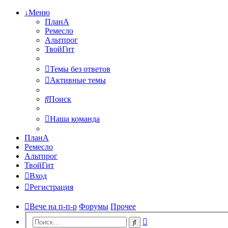
↓Меню
ПланА
Ремесло
Альтпрог
ТвойГит
Темы без ответов
Активные темы
Поиск
Наша команда
ПланА
Ремесло
Альтпрог
ТвойГит
Вход
Регистрация
Вече на п-п-р
Форумы
Прочее
Расширенный
Поиск