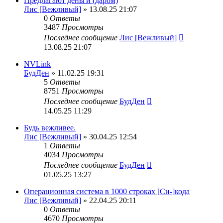
Предлагают деньги (даром)
Лис [Вежливый]
» 13.08.25 21:07
0
Ответы
3487
Просмотры
Последнее сообщение
Лис [Вежливый]
13.08.25 21:07
NVLink
БудДен
» 11.02.25 19:31
5
Ответы
8751
Просмотры
Последнее сообщение
БудДен
14.05.25 11:29
Будь вежливее.
Лис [Вежливый]
» 30.04.25 12:54
1
Ответы
4034
Просмотры
Последнее сообщение
БудДен
01.05.25 13:27
Операционная система в 1000 строках [Си-]кода
Лис [Вежливый]
» 22.04.25 20:11
0
Ответы
4670
Просмотры