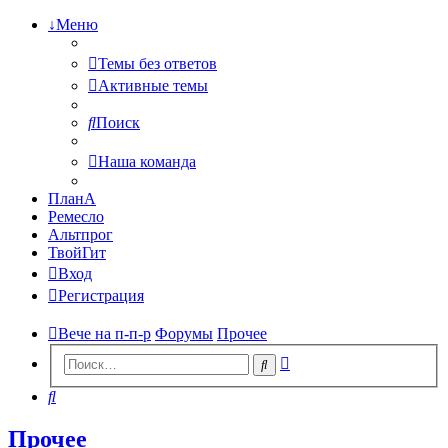
↓Меню
Темы без ответов
Активные темы
Поиск
Наша команда
ПланА
Ремесло
Альтпрог
ТвойГит
Вход
Регистрация
Вече на п-п-р
Форумы
Прочее
Расширенный
Поиск
поиск
Поиск
Прочее