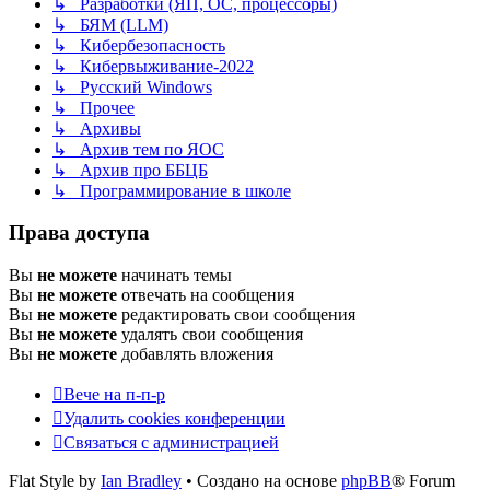
↳ Разработки (ЯП, ОС, процессоры)
↳ БЯМ (LLM)
↳ Кибербезопасность
↳ Кибервыживание-2022
↳ Русский Windows
↳ Прочее
↳ Архивы
↳ Архив тем по ЯОС
↳ Архив про ББЦБ
↳ Программирование в школе
Права доступа
Вы
не можете
начинать темы
Вы
не можете
отвечать на сообщения
Вы
не можете
редактировать свои сообщения
Вы
не можете
удалять свои сообщения
Вы
не можете
добавлять вложения
Вече на п-п-р
Удалить cookies конференции
Связаться с администрацией
Flat Style by
Ian Bradley
• Создано на основе
phpBB
® Forum