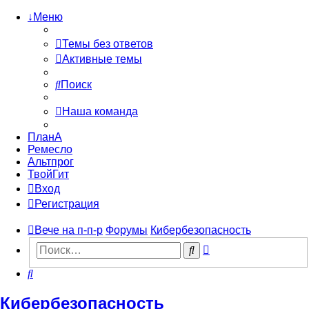
↓Меню
Темы без ответов
Активные темы
Поиск
Наша команда
ПланА
Ремесло
Альтпрог
ТвойГит
Вход
Регистрация
Вече на п-п-р
Форумы
Кибербезопасность
Расширенный
Поиск
поиск
Поиск
Кибербезопасность