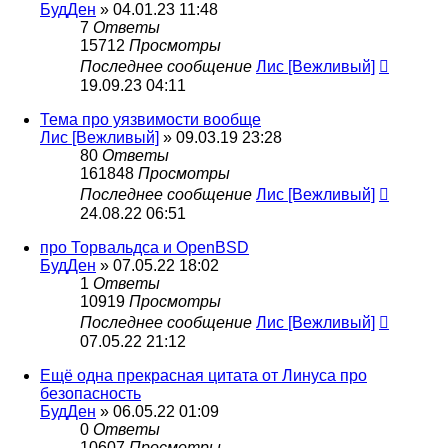
БудДен
» 04.01.23 11:48
7
Ответы
15712
Просмотры
Последнее сообщение
Лис [Вежливый]
19.09.23 04:11
Тема про уязвимости вообще
Лис [Вежливый]
» 09.03.19 23:28
80
Ответы
161848
Просмотры
Последнее сообщение
Лис [Вежливый]
24.08.22 06:51
про Торвальдса и OpenBSD
БудДен
» 07.05.22 18:02
1
Ответы
10919
Просмотры
Последнее сообщение
Лис [Вежливый]
07.05.22 21:12
Ещё одна прекрасная цитата от Линуса про
безопасность
БудДен
» 06.05.22 01:09
0
Ответы
10607
Просмотры