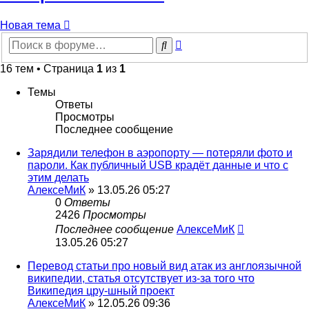
Новая тема
Расширенный
Поиск
поиск
16 тем • Страница
1
из
1
Темы
Ответы
Просмотры
Последнее сообщение
Зарядили телефон в аэропорту — потеряли фото и
пароли. Как публичный USB крадёт данные и что с
этим делать
АлексеМиК
» 13.05.26 05:27
0
Ответы
2426
Просмотры
Последнее сообщение
АлексеМиК
13.05.26 05:27
Перевод статьи про новый вид атак из англоязычной
википедии, статья отсутствует из-за того что
Википедия цру-шный проект
АлексеМиК
» 12.05.26 09:36