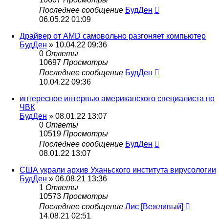
Последнее сообщение
БудДен
06.05.22 01:09
Драйвер от AMD самовольно разгоняет компьютер
БудДен
» 10.04.22 09:36
0
Ответы
10697
Просмотры
Последнее сообщение
БудДен
10.04.22 09:36
интересное интервью американского специалиста по
ЧВК
БудДен
» 08.01.22 13:07
0
Ответы
10519
Просмотры
Последнее сообщение
БудДен
08.01.22 13:07
США украли архив Уханьского института вирусологии
БудДен
» 06.08.21 13:36
1
Ответы
10573
Просмотры
Последнее сообщение
Лис [Вежливый]
14.08.21 02:51