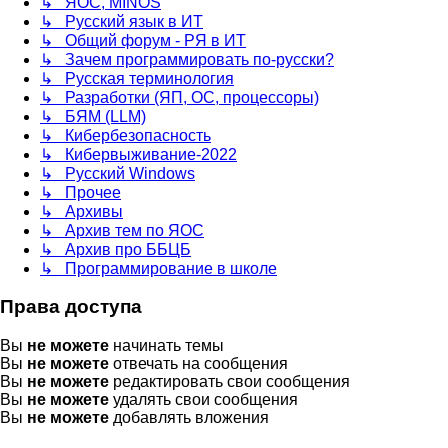
↳ ЯОС, MINOS
↳ Русский язык в ИТ
↳ Общий форум - РЯ в ИТ
↳ Зачем программировать по-русски?
↳ Русская терминология
↳ Разработки (ЯП, ОС, процессоры)
↳ БЯМ (LLM)
↳ Кибербезопасность
↳ Кибервыживание-2022
↳ Русский Windows
↳ Прочее
↳ Архивы
↳ Архив тем по ЯОС
↳ Архив про ББЦБ
↳ Программирование в школе
Права доступа
Вы
не можете
начинать темы
Вы
не можете
отвечать на сообщения
Вы
не можете
редактировать свои сообщения
Вы
не можете
удалять свои сообщения
Вы
не можете
добавлять вложения