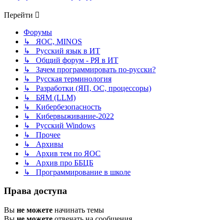
Перейти
Форумы
↳ ЯОС, MINOS
↳ Русский язык в ИТ
↳ Общий форум - РЯ в ИТ
↳ Зачем программировать по-русски?
↳ Русская терминология
↳ Разработки (ЯП, ОС, процессоры)
↳ БЯМ (LLM)
↳ Кибербезопасность
↳ Кибервыживание-2022
↳ Русский Windows
↳ Прочее
↳ Архивы
↳ Архив тем по ЯОС
↳ Архив про ББЦБ
↳ Программирование в школе
Права доступа
Вы
не можете
начинать темы
Вы
не можете
отвечать на сообщения