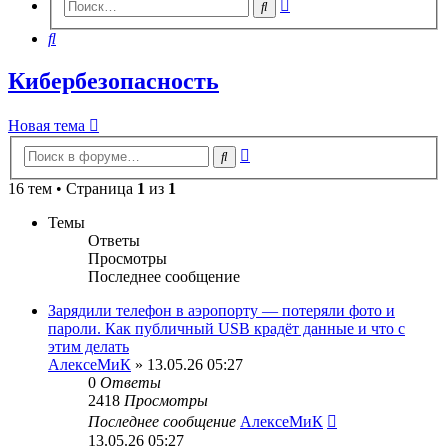
Расширенный
Поиск
поиск
Поиск
Кибербезопасность
Новая тема
Расширенный
Поиск
поиск
16 тем • Страница
1
из
1
Темы
Ответы
Просмотры
Последнее сообщение
Зарядили телефон в аэропорту — потеряли фото и
пароли. Как публичный USB крадёт данные и что с
этим делать
АлексеМиК
» 13.05.26 05:27
0
Ответы
2418
Просмотры
Последнее сообщение
АлексеМиК
13.05.26 05:27