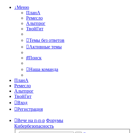
↓Меню
ПланА
Ремесло
Альтпрог
ТвойГит
Темы без ответов
Активные темы
Поиск
Наша команда
ПланА
Ремесло
Альтпрог
ТвойГит
Вход
Регистрация
Вече на п-п-р
Форумы
Кибербезопасность