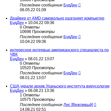
Последнее сообщение
БудДен
06.05.22 01:09
Драйвер от AMD самовольно разгоняет компьютер
БудДен
» 10.04.22 09:36
0
Ответы
10698
Просмотры
Последнее сообщение
БудДен
10.04.22 09:36
интересное интервью американского специалиста по
ЧВК
БудДен
» 08.01.22 13:07
0
Ответы
10520
Просмотры
Последнее сообщение
БудДен
08.01.22 13:07
США украли архив Уханьского института вирусологии
БудДен
» 06.08.21 13:36
1
Ответы
10575
Просмотры
Последнее сообщение
Лис [Вежливый]
14.08.21 02:51