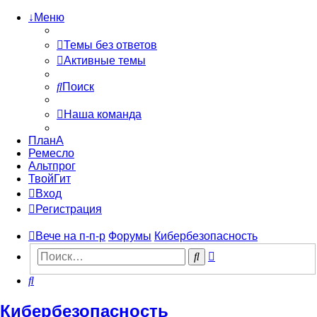
↓Меню
Темы без ответов
Активные темы
Поиск
Наша команда
ПланА
Ремесло
Альтпрог
ТвойГит
Вход
Регистрация
Вече на п-п-р
Форумы
Кибербезопасность
Расширенный
Поиск
поиск
Поиск
Кибербезопасность