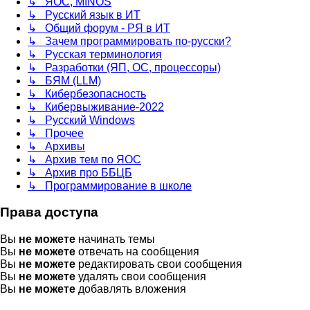
↳ ЯОС, MINOS
↳ Русский язык в ИТ
↳ Общий форум - РЯ в ИТ
↳ Зачем программировать по-русски?
↳ Русская терминология
↳ Разработки (ЯП, ОС, процессоры)
↳ БЯМ (LLM)
↳ Кибербезопасность
↳ Кибервыживание-2022
↳ Русский Windows
↳ Прочее
↳ Архивы
↳ Архив тем по ЯОС
↳ Архив про ББЦБ
↳ Программирование в школе
Права доступа
Вы
не можете
начинать темы
Вы
не можете
отвечать на сообщения
Вы
не можете
редактировать свои сообщения
Вы
не можете
удалять свои сообщения
Вы
не можете
добавлять вложения