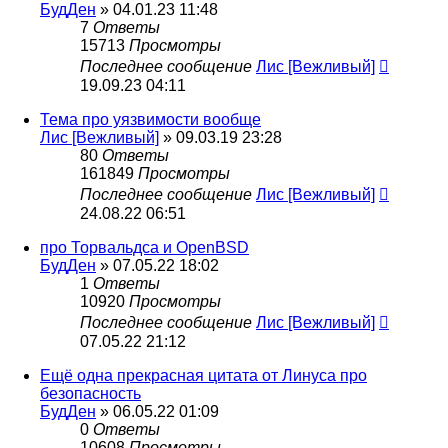
БудДен
» 04.01.23 11:48
7
Ответы
15713
Просмотры
Последнее сообщение
Лис [Вежливый]
19.09.23 04:11
Тема про уязвимости вообще
Лис [Вежливый]
» 09.03.19 23:28
80
Ответы
161849
Просмотры
Последнее сообщение
Лис [Вежливый]
24.08.22 06:51
про Торвальдса и OpenBSD
БудДен
» 07.05.22 18:02
1
Ответы
10920
Просмотры
Последнее сообщение
Лис [Вежливый]
07.05.22 21:12
Ещё одна прекрасная цитата от Линуса про
безопасность
БудДен
» 06.05.22 01:09
0
Ответы
10608
Просмотры