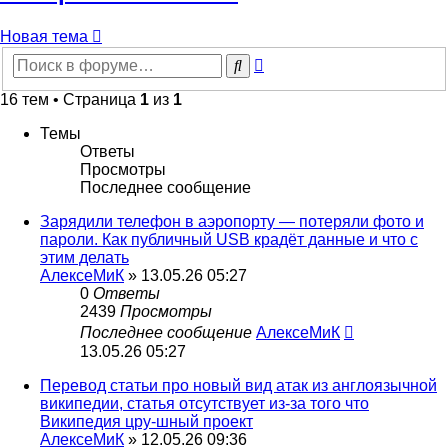
Новая тема
Расширенный
Поиск
поиск
16 тем • Страница
1
из
1
Темы
Ответы
Просмотры
Последнее сообщение
Зарядили телефон в аэропорту — потеряли фото и
пароли. Как публичный USB крадёт данные и что с
этим делать
АлексеМиК
» 13.05.26 05:27
0
Ответы
2439
Просмотры
Последнее сообщение
АлексеМиК
13.05.26 05:27
Перевод статьи про новый вид атак из англоязычной
википедии, статья отсутствует из-за того что
Википедия цру-шный проект
АлексеМиК
» 12.05.26 09:36