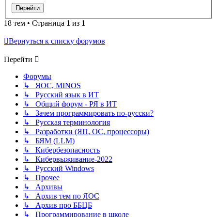
18 тем • Страница
1
из
1
Вернуться к списку форумов
Перейти
Форумы
↳ ЯОС, MINOS
↳ Русский язык в ИТ
↳ Общий форум - РЯ в ИТ
↳ Зачем программировать по-русски?
↳ Русская терминология
↳ Разработки (ЯП, ОС, процессоры)
↳ БЯМ (LLM)
↳ Кибербезопасность
↳ Кибервыживание-2022
↳ Русский Windows
↳ Прочее
↳ Архивы
↳ Архив тем по ЯОС
↳ Архив про ББЦБ
↳ Программирование в школе