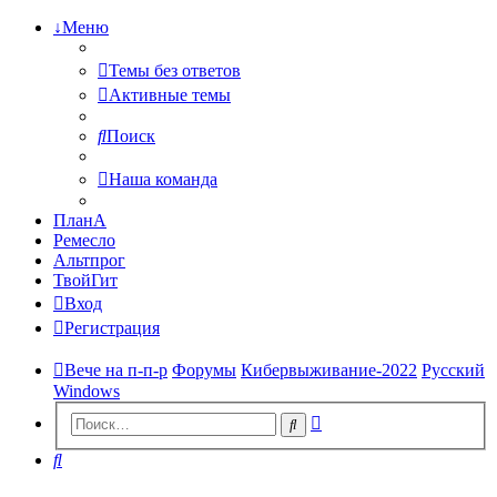
↓Меню
Темы без ответов
Активные темы
Поиск
Наша команда
ПланА
Ремесло
Альтпрог
ТвойГит
Вход
Регистрация
Вече на п-п-р
Форумы
Кибервыживание-2022
Русский
Windows
Расширенный
Поиск
поиск
Поиск