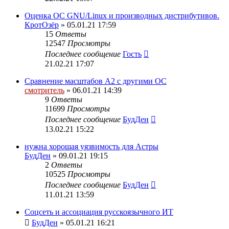
Оценка ОС GNU/Linux и производных дистрибутивов.
КротОзёр
» 05.01.21 17:59
15
Ответы
12547
Просмотры
Последнее сообщение
Гость
21.02.21 17:07
Сравнение масштабов A2 с другими ОС
смотритель
» 06.01.21 14:39
9
Ответы
11699
Просмотры
Последнее сообщение
БудДен
13.02.21 15:22
нужна хорошая уязвимость для Астры
БудДен
» 09.01.21 19:15
2
Ответы
10525
Просмотры
Последнее сообщение
БудДен
11.01.21 13:59
Соцсеть и ассоциация русскоязычного ИТ
БудДен
» 05.01.21 16:21