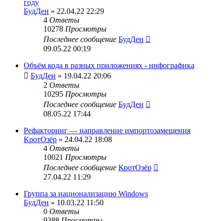
году
БудДен
» 22.04.22 22:29
4
Ответы
10278
Просмотры
Последнее сообщение
БудДен
09.05.22 00:19
Объём кода в разных приложениях - инфографика
БудДен
» 19.04.22 20:06
2
Ответы
10295
Просмотры
Последнее сообщение
БудДен
08.05.22 17:44
Рефакторинг — направление импортозамещения
КротОзёр
» 24.04.22 18:08
4
Ответы
10021
Просмотры
Последнее сообщение
КротОзёр
27.04.22 11:29
Группа за национализацию Windows
БудДен
» 10.03.22 11:50
0
Ответы
9388
Просмотры