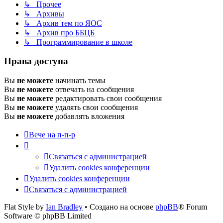
↳ Прочее
↳ Архивы
↳ Архив тем по ЯОС
↳ Архив про ББЦБ
↳ Программирование в школе
Права доступа
Вы
не можете
начинать темы
Вы
не можете
отвечать на сообщения
Вы
не можете
редактировать свои сообщения
Вы
не можете
удалять свои сообщения
Вы
не можете
добавлять вложения
Вече на п-п-р
Связаться с администрацией
Удалить cookies конференции
Удалить cookies конференции
Связаться с администрацией
Flat Style by
Ian Bradley
• Создано на основе
phpBB
® Forum
Software © phpBB Limited