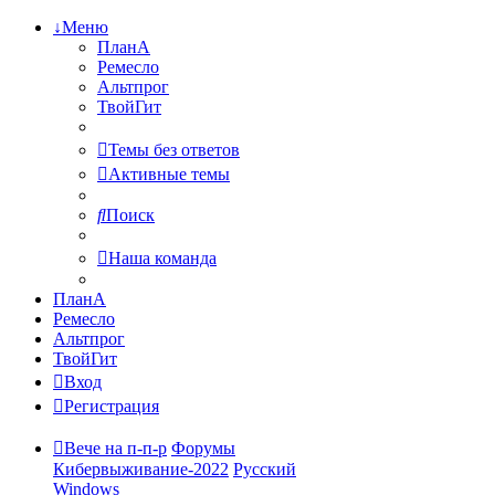
↓Меню
ПланА
Ремесло
Альтпрог
ТвойГит
Темы без ответов
Активные темы
Поиск
Наша команда
ПланА
Ремесло
Альтпрог
ТвойГит
Вход
Регистрация
Вече на п-п-р
Форумы
Кибервыживание-2022
Русский
Windows