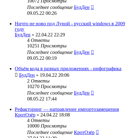
10072
Просмотры
Последнее сообщение
БудДен
09.05.22 00:26
Ничто не ново под Луной - русский windows в 2009
году
БудДен
» 22.04.22 22:29
4
Ответы
10251
Просмотры
Последнее сообщение
БудДен
09.05.22 00:19
Объём кода в разных приложениях - инфографика
БудДен
» 19.04.22 20:06
2
Ответы
10270
Просмотры
Последнее сообщение
БудДен
08.05.22 17:44
Рефакторинг — направление импортозамещения
КротОзёр
» 24.04.22 18:08
4
Ответы
10000
Просмотры
Последнее сообщение
КротОзёр