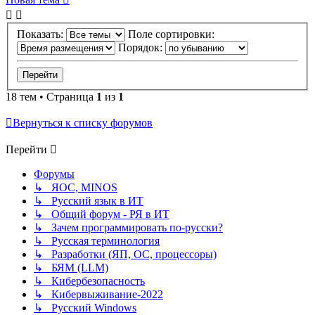
Показать:
Поле сортировки:
Порядок:
18 тем • Страница
1
из
1
Вернуться к списку форумов
Перейти
Форумы
↳ ЯОС, MINOS
↳ Русский язык в ИТ
↳ Общий форум - РЯ в ИТ
↳ Зачем программировать по-русски?
↳ Русская терминология
↳ Разработки (ЯП, ОС, процессоры)
↳ БЯМ (LLM)
↳ Кибербезопасность
↳ Кибервыживание-2022
↳ Русский Windows