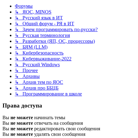
Форумы
↳ ЯОС, MINOS
↳ Русский язык в ИТ
↳ Общий форум - РЯ в ИТ
↳ Зачем программировать по-русски?
↳ Русская терминология
↳ Разработки (ЯП, ОС, процессоры)
↳ БЯМ (LLM)
↳ Кибербезопасность
↳ Кибервыживание-2022
↳ Русский Windows
↳ Прочее
↳ Архивы
↳ Архив тем по ЯОС
↳ Архив про ББЦБ
↳ Программирование в школе
Права доступа
Вы
не можете
начинать темы
Вы
не можете
отвечать на сообщения
Вы
не можете
редактировать свои сообщения
Вы
не можете
удалять свои сообщения