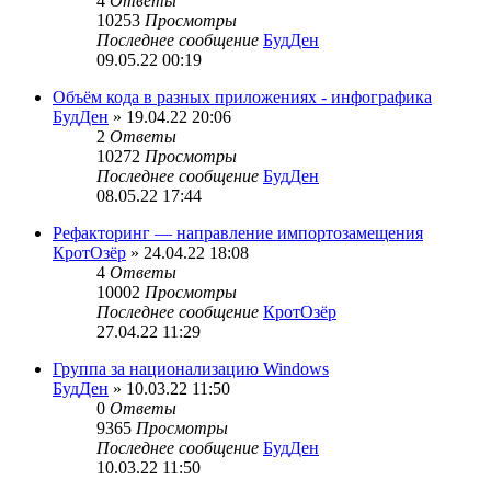
4
Ответы
10253
Просмотры
Последнее сообщение
БудДен
09.05.22 00:19
Объём кода в разных приложениях - инфографика
БудДен
» 19.04.22 20:06
2
Ответы
10272
Просмотры
Последнее сообщение
БудДен
08.05.22 17:44
Рефакторинг — направление импортозамещения
КротОзёр
» 24.04.22 18:08
4
Ответы
10002
Просмотры
Последнее сообщение
КротОзёр
27.04.22 11:29
Группа за национализацию Windows
БудДен
» 10.03.22 11:50
0
Ответы
9365
Просмотры
Последнее сообщение
БудДен
10.03.22 11:50