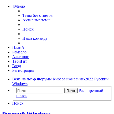
↓Меню
Темы без ответов
Активные темы
Поиск
Наша команда
ПланА
Ремесло
Альтпрог
ТвойГит
Вход
Регистрация
Вече на п-п-р
Форумы
Кибервыживание-2022
Русский
Windows
Расширенный
Поиск
поиск
Поиск
Русский Windows