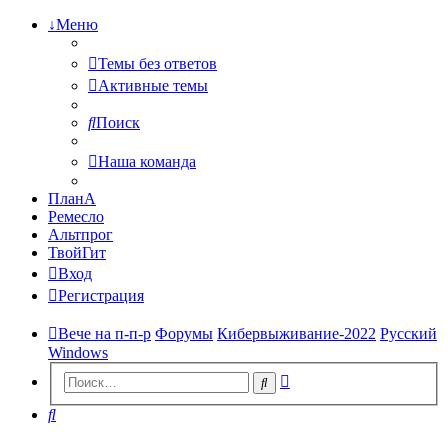
↓Меню
Темы без ответов
Активные темы
Поиск
Наша команда
ПланА
Ремесло
Альтпрог
ТвойГит
Вход
Регистрация
Вече на п-п-р
Форумы
Кибервыживание-2022
Русский
Windows
Расширенный
Поиск
поиск
Поиск