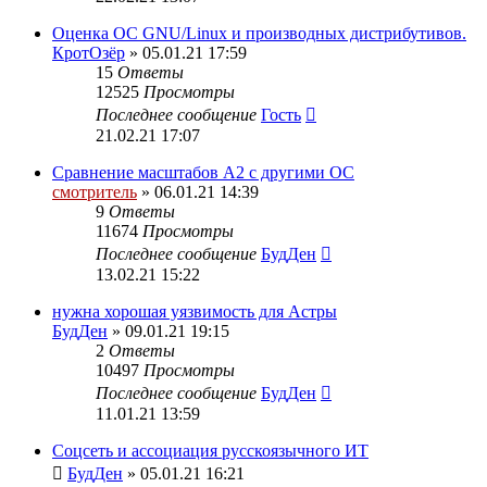
Оценка ОС GNU/Linux и производных дистрибутивов.
КротОзёр
» 05.01.21 17:59
15
Ответы
12525
Просмотры
Последнее сообщение
Гость
21.02.21 17:07
Сравнение масштабов A2 с другими ОС
смотритель
» 06.01.21 14:39
9
Ответы
11674
Просмотры
Последнее сообщение
БудДен
13.02.21 15:22
нужна хорошая уязвимость для Астры
БудДен
» 09.01.21 19:15
2
Ответы
10497
Просмотры
Последнее сообщение
БудДен
11.01.21 13:59
Соцсеть и ассоциация русскоязычного ИТ
БудДен
» 05.01.21 16:21