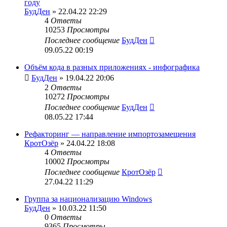
году
БудДен
» 22.04.22 22:29
4
Ответы
10253
Просмотры
Последнее сообщение
БудДен
09.05.22 00:19
Объём кода в разных приложениях - инфографика
БудДен
» 19.04.22 20:06
2
Ответы
10272
Просмотры
Последнее сообщение
БудДен
08.05.22 17:44
Рефакторинг — направление импортозамещения
КротОзёр
» 24.04.22 18:08
4
Ответы
10002
Просмотры
Последнее сообщение
КротОзёр
27.04.22 11:29
Группа за национализацию Windows
БудДен
» 10.03.22 11:50
0
Ответы
9365
Просмотры