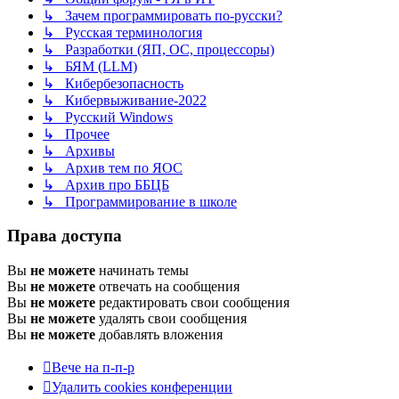
↳ Зачем программировать по-русски?
↳ Русская терминология
↳ Разработки (ЯП, ОС, процессоры)
↳ БЯМ (LLM)
↳ Кибербезопасность
↳ Кибервыживание-2022
↳ Русский Windows
↳ Прочее
↳ Архивы
↳ Архив тем по ЯОС
↳ Архив про ББЦБ
↳ Программирование в школе
Права доступа
Вы
не можете
начинать темы
Вы
не можете
отвечать на сообщения
Вы
не можете
редактировать свои сообщения
Вы
не можете
удалять свои сообщения
Вы
не можете
добавлять вложения
Вече на п-п-р
Удалить cookies конференции