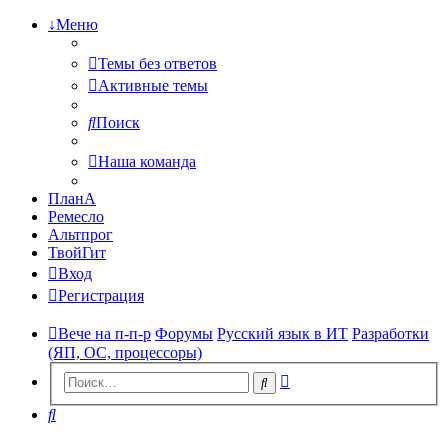
↓Меню
Темы без ответов
Активные темы
Поиск
Наша команда
ПланА
Ремесло
Альтпрог
ТвойГит
Вход
Регистрация
Вече на п-п-р
Форумы
Русский язык в ИТ
Разработки
(ЯП, ОС, процессоры)
Расширенный
Поиск
поиск
Поиск