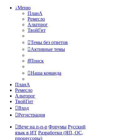
↓Меню
ПланА
Ремесло
Альтпрог
ТвойГит
Темы без ответов
Активные темы
Поиск
Наша команда
ПланА
Ремесло
Альтпрог
ТвойГит
Вход
Регистрация
Вече на п-п-р
Форумы
Русский
язык в ИТ
Разработки (ЯП, ОС,
процессоры)