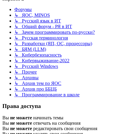
Форумы
↳ ЯОС, MINOS
↳ Русский язык в ИТ
↳ Общий форум - РЯ в ИТ
↳ Зачем программировать по-русски?
↳ Русская терминология
↳ Разработки (ЯП, ОС, процессоры)
↳ БЯМ (LLM)
↳ Кибербезопасность
↳ Кибервыживание-2022
↳ Русский Windows
↳ Прочее
↳ Архивы
↳ Архив тем по ЯОС
↳ Архив про ББЦБ
↳ Программирование в школе
Права доступа
Вы
не можете
начинать темы
Вы
не можете
отвечать на сообщения
Вы
не можете
редактировать свои сообщения
Вы
не можете
удалять свои сообщения