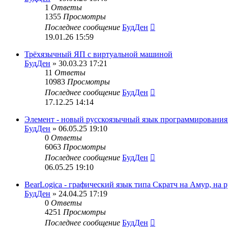
1
Ответы
1355
Просмотры
Последнее сообщение
БудДен
19.01.26 15:59
Трёхязычный ЯП с виртуальной машиной
БудДен
» 30.03.23 17:21
11
Ответы
10983
Просмотры
Последнее сообщение
БудДен
17.12.25 14:14
Элемент - новый русскоязычный язык программирования
БудДен
» 06.05.25 19:10
0
Ответы
6063
Просмотры
Последнее сообщение
БудДен
06.05.25 19:10
BearLogica - графический язык типа Скратч на Амур, на 
БудДен
» 24.04.25 17:19
0
Ответы
4251
Просмотры
Последнее сообщение
БудДен