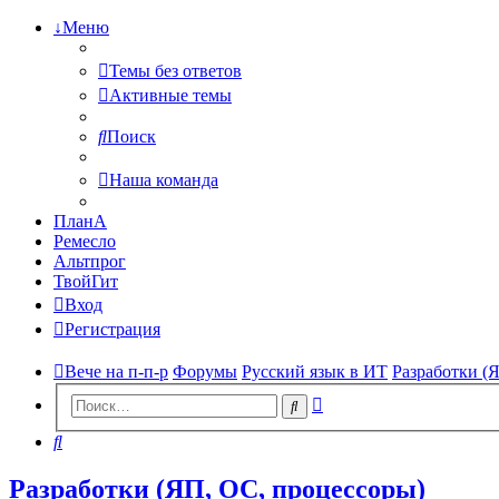
↓Меню
Темы без ответов
Активные темы
Поиск
Наша команда
ПланА
Ремесло
Альтпрог
ТвойГит
Вход
Регистрация
Вече на п-п-р
Форумы
Русский язык в ИТ
Разработки (
Расширенный
Поиск
поиск
Поиск
Разработки (ЯП, ОС, процессоры)