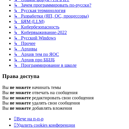
↳ Зачем программировать по-русски?
↳ Русская терминология
↳ Разработки (ЯП, ОС, процессоры)
↳ БЯМ (LLM)
↳ Кибербезопасность
↳ Кибервыживание-2022
↳ Русский Windows
↳ Прочее
↳ Архивы
↳ Архив тем по ЯОС
↳ Архив про ББЦБ
↳ Программирование в школе
Права доступа
Вы
не можете
начинать темы
Вы
не можете
отвечать на сообщения
Вы
не можете
редактировать свои сообщения
Вы
не можете
удалять свои сообщения
Вы
не можете
добавлять вложения
Вече на п-п-р
Удалить cookies конференции