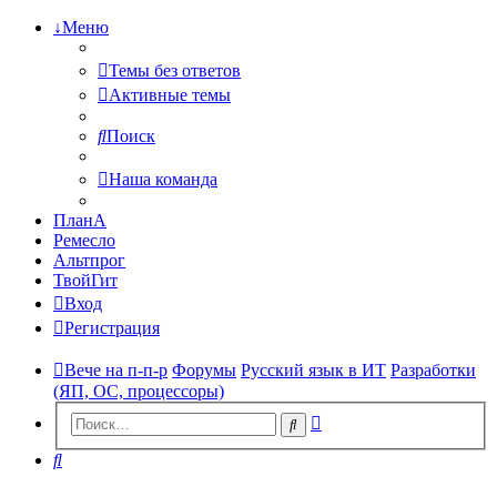
↓Меню
Темы без ответов
Активные темы
Поиск
Наша команда
ПланА
Ремесло
Альтпрог
ТвойГит
Вход
Регистрация
Вече на п-п-р
Форумы
Русский язык в ИТ
Разработки
(ЯП, ОС, процессоры)
Расширенный
Поиск
поиск
Поиск