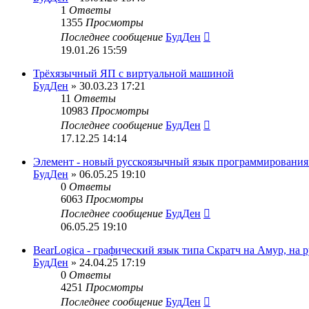
1
Ответы
1355
Просмотры
Последнее сообщение
БудДен
19.01.26 15:59
Трёхязычный ЯП с виртуальной машиной
БудДен
» 30.03.23 17:21
11
Ответы
10983
Просмотры
Последнее сообщение
БудДен
17.12.25 14:14
Элемент - новый русскоязычный язык программирования
БудДен
» 06.05.25 19:10
0
Ответы
6063
Просмотры
Последнее сообщение
БудДен
06.05.25 19:10
BearLogica - графический язык типа Скратч на Амур, на 
БудДен
» 24.04.25 17:19
0
Ответы
4251
Просмотры
Последнее сообщение
БудДен