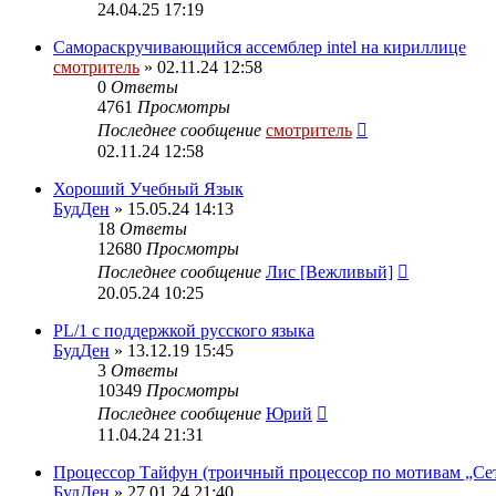
24.04.25 17:19
Самораскручивающийся ассемблер intel на кириллице
смотритель
» 02.11.24 12:58
0
Ответы
4761
Просмотры
Последнее сообщение
смотритель
02.11.24 12:58
Хороший Учебный Язык
БудДен
» 15.05.24 14:13
18
Ответы
12680
Просмотры
Последнее сообщение
Лис [Вежливый]
20.05.24 10:25
PL/1 с поддержкой русского языка
БудДен
» 13.12.19 15:45
3
Ответы
10349
Просмотры
Последнее сообщение
Юрий
11.04.24 21:31
Процессор Тайфун (троичный процессор по мотивам „Се
БудДен
» 27.01.24 21:40