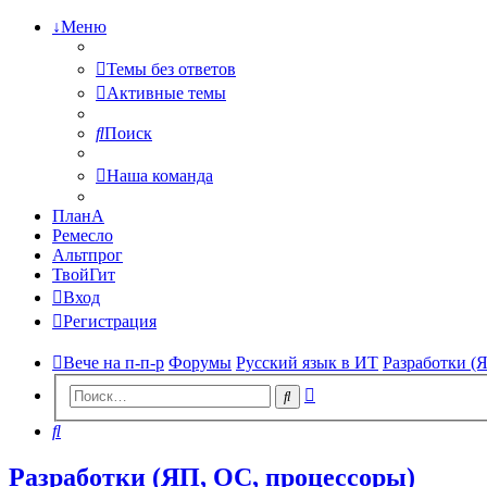
↓Меню
Темы без ответов
Активные темы
Поиск
Наша команда
ПланА
Ремесло
Альтпрог
ТвойГит
Вход
Регистрация
Вече на п-п-р
Форумы
Русский язык в ИТ
Разработки (
Расширенный
Поиск
поиск
Поиск
Разработки (ЯП, ОС, процессоры)