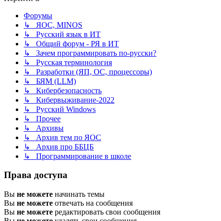
Форумы
↳ ЯОС, MINOS
↳ Русский язык в ИТ
↳ Общий форум - РЯ в ИТ
↳ Зачем программировать по-русски?
↳ Русская терминология
↳ Разработки (ЯП, ОС, процессоры)
↳ БЯМ (LLM)
↳ Кибербезопасность
↳ Кибервыживание-2022
↳ Русский Windows
↳ Прочее
↳ Архивы
↳ Архив тем по ЯОС
↳ Архив про ББЦБ
↳ Программирование в школе
Права доступа
Вы
не можете
начинать темы
Вы
не можете
отвечать на сообщения
Вы
не можете
редактировать свои сообщения
Вы
не можете
удалять свои сообщения