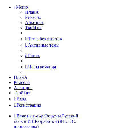
↓Меню
ПланА
Ремесло
Альтпрог
ТвойГит
Темы без ответов
Активные темы
Поиск
Наша команда
ПланА
Ремесло
Альтпрог
ТвойГит
Вход
Регистрация
Вече на п-п-р
Форумы
Русский
язык в ИТ
Разработки (ЯП, ОС,
процессоры)