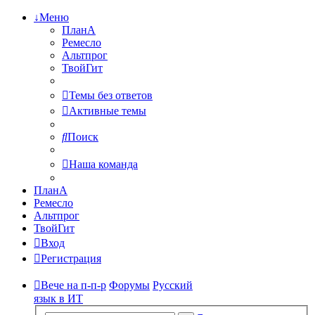
↓Меню
ПланА
Ремесло
Альтпрог
ТвойГит
Темы без ответов
Активные темы
Поиск
Наша команда
ПланА
Ремесло
Альтпрог
ТвойГит
Вход
Регистрация
Вече на п-п-р
Форумы
Русский
язык в ИТ