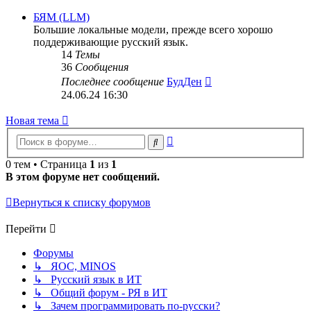
последнему
сообщению
БЯМ (LLM)
Большие локальные модели, прежде всего хорошо
поддерживающие русский язык.
14
Темы
36
Сообщения
Перейти
Последнее сообщение
БудДен
к
24.06.24 16:30
последнему
сообщению
Новая тема
Расширенный
Поиск
поиск
0 тем • Страница
1
из
1
В этом форуме нет сообщений.
Вернуться к списку форумов
Перейти
Форумы
↳ ЯОС, MINOS
↳ Русский язык в ИТ
↳ Общий форум - РЯ в ИТ
↳ Зачем программировать по-русски?