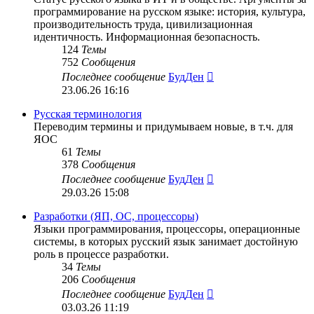
программирование на русском языке: история, культура,
производительность труда, цивилизационная
идентичность. Информационная безопасность.
124
Темы
752
Сообщения
Перейти
Последнее сообщение
БудДен
к
23.06.26 16:16
последнему
сообщению
Русская терминология
Переводим термины и придумываем новые, в т.ч. для
ЯОС
61
Темы
378
Сообщения
Перейти
Последнее сообщение
БудДен
к
29.03.26 15:08
последнему
сообщению
Разработки (ЯП, ОС, процессоры)
Языки программирования, процессоры, операционные
системы, в которых русский язык занимает достойную
роль в процессе разработки.
34
Темы
206
Сообщения
Перейти
Последнее сообщение
БудДен
к
03.03.26 11:19