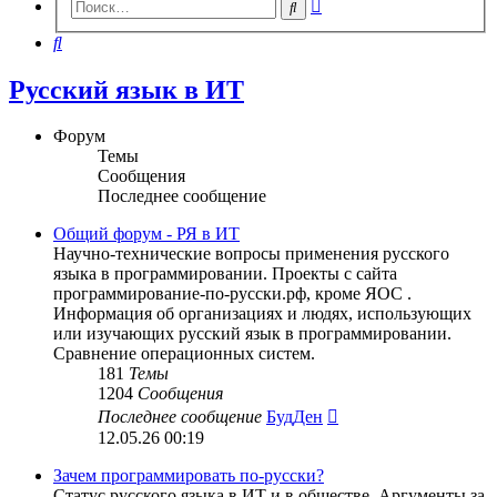
Расширенный
Поиск
поиск
Поиск
Русский язык в ИТ
Форум
Темы
Сообщения
Последнее сообщение
Общий форум - РЯ в ИТ
Научно-технические вопросы применения русского
языка в программировании. Проекты с сайта
программирование-по-русски.рф, кроме ЯОС .
Информация об организациях и людях, использующих
или изучающих русский язык в программировании.
Сравнение операционных систем.
181
Темы
1204
Сообщения
Перейти
Последнее сообщение
БудДен
к
12.05.26 00:19
последнему
сообщению
Зачем программировать по-русски?
Статус русского языка в ИТ и в обществе. Аргументы за