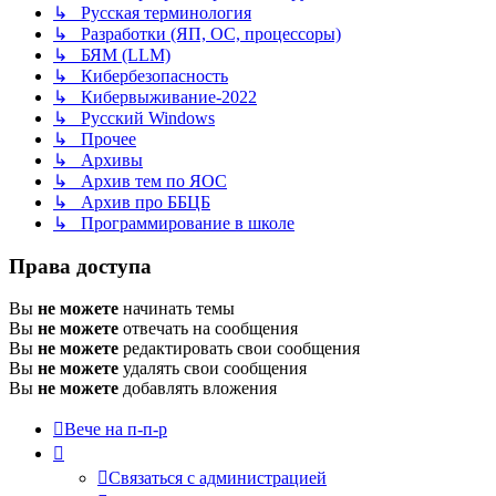
↳ Русская терминология
↳ Разработки (ЯП, ОС, процессоры)
↳ БЯМ (LLM)
↳ Кибербезопасность
↳ Кибервыживание-2022
↳ Русский Windows
↳ Прочее
↳ Архивы
↳ Архив тем по ЯОС
↳ Архив про ББЦБ
↳ Программирование в школе
Права доступа
Вы
не можете
начинать темы
Вы
не можете
отвечать на сообщения
Вы
не можете
редактировать свои сообщения
Вы
не можете
удалять свои сообщения
Вы
не можете
добавлять вложения
Вече на п-п-р
Связаться с администрацией