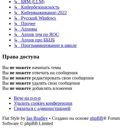
↳ БЯМ (LLM)
↳ Кибербезопасность
↳ Кибервыживание-2022
↳ Русский Windows
↳ Прочее
↳ Архивы
↳ Архив тем по ЯОС
↳ Архив про ББЦБ
↳ Программирование в школе
Права доступа
Вы
не можете
начинать темы
Вы
не можете
отвечать на сообщения
Вы
не можете
редактировать свои сообщения
Вы
не можете
удалять свои сообщения
Вы
не можете
добавлять вложения
Вече на п-п-р
Удалить cookies конференции
Связаться с администрацией
Flat Style by
Ian Bradley
• Создано на основе
phpBB
® Forum
Software © phpBB Limited