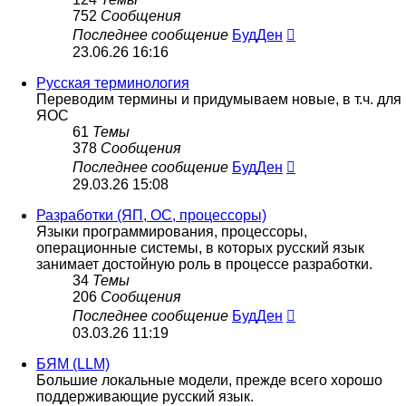
752
Сообщения
Перейти
Последнее сообщение
БудДен
к
23.06.26 16:16
последнему
сообщению
Русская терминология
Переводим термины и придумываем новые, в т.ч. для
ЯОС
61
Темы
378
Сообщения
Перейти
Последнее сообщение
БудДен
к
29.03.26 15:08
последнему
сообщению
Разработки (ЯП, ОС, процессоры)
Языки программирования, процессоры,
операционные системы, в которых русский язык
занимает достойную роль в процессе разработки.
34
Темы
206
Сообщения
Перейти
Последнее сообщение
БудДен
к
03.03.26 11:19
последнему
сообщению
БЯМ (LLM)
Большие локальные модели, прежде всего хорошо
поддерживающие русский язык.