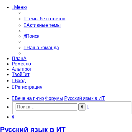
↓Меню
Темы без ответов
Активные темы
Поиск
Наша команда
ПланА
Ремесло
Альтпрог
ТвойГит
Вход
Регистрация
Вече на п-п-р
Форумы
Русский язык в ИТ
Расширенный
Поиск
поиск
Поиск
Русский язык в ИТ