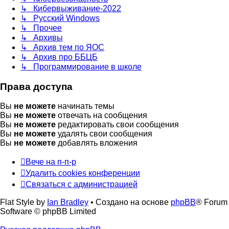
↳ Кибервыживание-2022
↳ Русский Windows
↳ Прочее
↳ Архивы
↳ Архив тем по ЯОС
↳ Архив про ББЦБ
↳ Программирование в школе
Права доступа
Вы
не можете
начинать темы
Вы
не можете
отвечать на сообщения
Вы
не можете
редактировать свои сообщения
Вы
не можете
удалять свои сообщения
Вы
не можете
добавлять вложения
Вече на п-п-р
Удалить cookies конференции
Связаться с администрацией
Flat Style by
Ian Bradley
• Создано на основе
phpBB
® Forum
Software © phpBB Limited