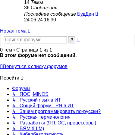
14
Темы
36
Сообщения
Перейти
Последнее сообщение
БудДен
к
24.06.24 16:30
последнему
сообщению
Новая тема
Расширенный
Поиск
поиск
0 тем • Страница
1
из
1
В этом форуме нет сообщений.
Вернуться к списку форумов
Перейти
Форумы
↳ ЯОС, MINOS
↳ Русский язык в ИТ
↳ Общий форум - РЯ в ИТ
↳ Зачем программировать по-русски?
↳ Русская терминология
↳ Разработки (ЯП, ОС, процессоры)
↳ БЯМ (LLM)
↳ Кибербезопасность