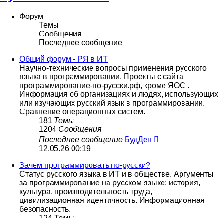
Форум
Темы
Сообщения
Последнее сообщение
Общий форум - РЯ в ИТ
Научно-технические вопросы применения русского
языка в программировании. Проекты с сайта
программирование-по-русски.рф, кроме ЯОС .
Информация об организациях и людях, использующих
или изучающих русский язык в программировании.
Сравнение операционных систем.
181
Темы
1204
Сообщения
Перейти
Последнее сообщение
БудДен
к
12.05.26 00:19
последнему
сообщению
Зачем программировать по-русски?
Статус русского языка в ИТ и в обществе. Аргументы
за программирование на русском языке: история,
культура, производительность труда,
цивилизационная идентичность. Информационная
безопасность.
124
Темы