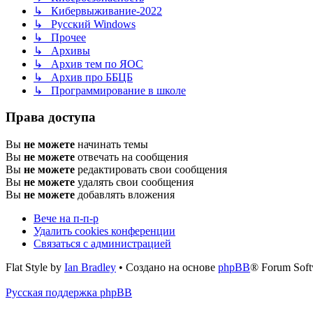
↳ Кибервыживание-2022
↳ Русский Windows
↳ Прочее
↳ Архивы
↳ Архив тем по ЯОС
↳ Архив про ББЦБ
↳ Программирование в школе
Права доступа
Вы
не можете
начинать темы
Вы
не можете
отвечать на сообщения
Вы
не можете
редактировать свои сообщения
Вы
не можете
удалять свои сообщения
Вы
не можете
добавлять вложения
Вече на п-п-р
Удалить cookies конференции
Связаться с администрацией
Flat Style by
Ian Bradley
• Создано на основе
phpBB
® Forum Soft
Русская поддержка phpBB