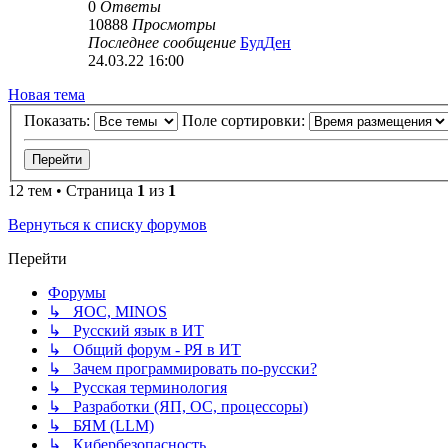
0
Ответы
10888
Просмотры
Последнее сообщение
БудДен
24.03.22 16:00
Новая тема
Показать:
Поле сортировки:
12 тем • Страница
1
из
1
Вернуться к списку форумов
Перейти
Форумы
↳ ЯОС, MINOS
↳ Русский язык в ИТ
↳ Общий форум - РЯ в ИТ
↳ Зачем программировать по-русски?
↳ Русская терминология
↳ Разработки (ЯП, ОС, процессоры)
↳ БЯМ (LLM)
↳ Кибербезопасность