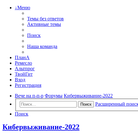
↓Меню
Темы без ответов
Активные темы
Поиск
Наша команда
ПланА
Ремесло
Альтпрог
ТвойГит
Вход
Регистрация
Вече на п-п-р
Форумы
Кибервыживание-2022
Расширенный поис
Поиск
Поиск
Кибервыживание-2022