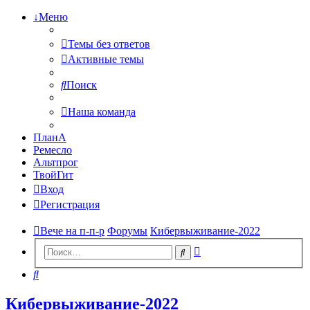
↓Меню
Темы без ответов
Активные темы
Поиск
Наша команда
ПланА
Ремесло
Альтпрог
ТвойГит
Вход
Регистрация
Вече на п-п-р
Форумы
Кибервыживание-2022
Расширенный
Поиск
поиск
Поиск
Кибервыживание-2022