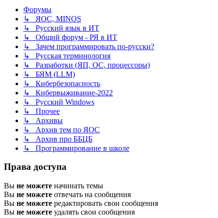
Форумы
↳ ЯОС, MINOS
↳ Русский язык в ИТ
↳ Общий форум - РЯ в ИТ
↳ Зачем программировать по-русски?
↳ Русская терминология
↳ Разработки (ЯП, ОС, процессоры)
↳ БЯМ (LLM)
↳ Кибербезопасность
↳ Кибервыживание-2022
↳ Русский Windows
↳ Прочее
↳ Архивы
↳ Архив тем по ЯОС
↳ Архив про ББЦБ
↳ Программирование в школе
Права доступа
Вы
не можете
начинать темы
Вы
не можете
отвечать на сообщения
Вы
не можете
редактировать свои сообщения
Вы
не можете
удалять свои сообщения