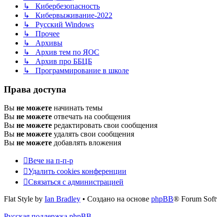
↳ Кибербезопасность
↳ Кибервыживание-2022
↳ Русский Windows
↳ Прочее
↳ Архивы
↳ Архив тем по ЯОС
↳ Архив про ББЦБ
↳ Программирование в школе
Права доступа
Вы
не можете
начинать темы
Вы
не можете
отвечать на сообщения
Вы
не можете
редактировать свои сообщения
Вы
не можете
удалять свои сообщения
Вы
не можете
добавлять вложения
Вече на п-п-р
Удалить cookies конференции
Связаться с администрацией
Flat Style by
Ian Bradley
• Создано на основе
phpBB
® Forum Soft
Русская поддержка phpBB