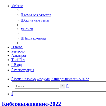
↓Меню
Темы без ответов
Активные темы
Поиск
Наша команда
ПланА
Ремесло
Альтпрог
ТвойГит
Вход
Регистрация
Вече на п-п-р
Форумы
Кибервыживание-2022
Расширенный
Поиск
поиск
Поиск
Кибервыживание-2022