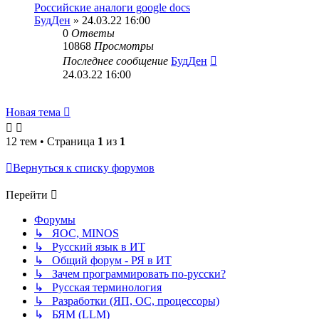
Российские аналоги google docs
БудДен
» 24.03.22 16:00
0
Ответы
10868
Просмотры
Последнее сообщение
БудДен
24.03.22 16:00
Новая тема
12 тем • Страница
1
из
1
Вернуться к списку форумов
Перейти
Форумы
↳ ЯОС, MINOS
↳ Русский язык в ИТ
↳ Общий форум - РЯ в ИТ
↳ Зачем программировать по-русски?
↳ Русская терминология
↳ Разработки (ЯП, ОС, процессоры)
↳ БЯМ (LLM)