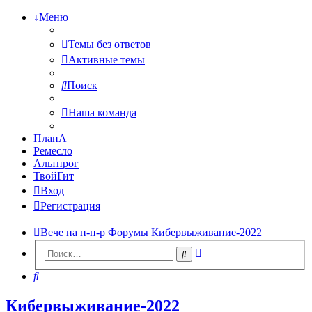
↓Меню
Темы без ответов
Активные темы
Поиск
Наша команда
ПланА
Ремесло
Альтпрог
ТвойГит
Вход
Регистрация
Вече на п-п-р
Форумы
Кибервыживание-2022
Расширенный
Поиск
поиск
Поиск
Кибервыживание-2022