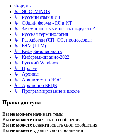
Форумы
↳ ЯОС, MINOS
↳ Русский язык в ИТ
↳ Общий форум - РЯ в ИТ
↳ Зачем программировать по-русски?
↳ Русская терминология
↳ Разработки (ЯП, ОС, процессоры)
↳ БЯМ (LLM)
↳ Кибербезопасность
↳ Кибервыживание-2022
↳ Русский Windows
↳ Прочее
↳ Архивы
↳ Архив тем по ЯОС
↳ Архив про ББЦБ
↳ Программирование в школе
Права доступа
Вы
не можете
начинать темы
Вы
не можете
отвечать на сообщения
Вы
не можете
редактировать свои сообщения
Вы
не можете
удалять свои сообщения