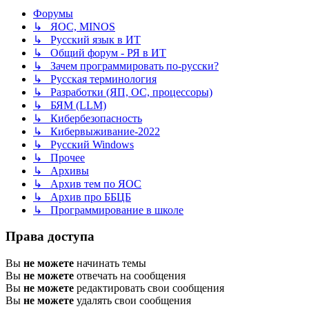
Форумы
↳ ЯОС, MINOS
↳ Русский язык в ИТ
↳ Общий форум - РЯ в ИТ
↳ Зачем программировать по-русски?
↳ Русская терминология
↳ Разработки (ЯП, ОС, процессоры)
↳ БЯМ (LLM)
↳ Кибербезопасность
↳ Кибервыживание-2022
↳ Русский Windows
↳ Прочее
↳ Архивы
↳ Архив тем по ЯОС
↳ Архив про ББЦБ
↳ Программирование в школе
Права доступа
Вы
не можете
начинать темы
Вы
не можете
отвечать на сообщения
Вы
не можете
редактировать свои сообщения
Вы
не можете
удалять свои сообщения