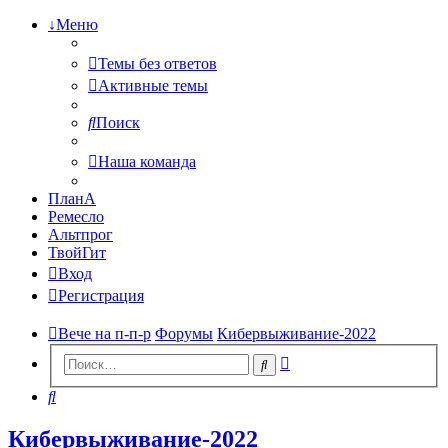
↓Меню
Темы без ответов
Активные темы
Поиск
Наша команда
ПланА
Ремесло
Альтпрог
ТвойГит
Вход
Регистрация
Вече на п-п-р
Форумы
Кибервыживание-2022
Расширенный
Поиск
поиск
Поиск
Кибервыживание-2022