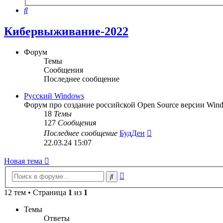
поиск
Поиск
Кибервыживание-2022
Форум
Темы
Сообщения
Последнее сообщение
Русский Windows
Форум про создание российской Open Source версии Wind
18
Темы
127
Сообщения
Перейти
Последнее сообщение
БудДен
к
22.03.24 15:07
последнему
сообщению
Новая тема
Расширенный
Поиск
поиск
12 тем • Страница
1
из
1
Темы
Ответы