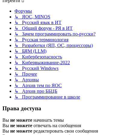
Перейти
Форумы
↳ ЯОС, MINOS
↳ Русский язык в ИТ
↳ Общий форум - РЯ в ИТ
↳ Зачем программировать по-русски?
↳ Русская терминология
↳ Разработки (ЯП, ОС, процессоры)
↳ БЯМ (LLM)
↳ Кибербезопасность
↳ Кибервыживание-2022
↳ Русский Windows
↳ Прочее
↳ Архивы
↳ Архив тем по ЯОС
↳ Архив про ББЦБ
↳ Программирование в школе
Права доступа
Вы
не можете
начинать темы
Вы
не можете
отвечать на сообщения
Вы
не можете
редактировать свои сообщения