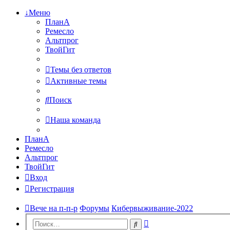
↓Меню
ПланА
Ремесло
Альтпрог
ТвойГит
Темы без ответов
Активные темы
Поиск
Наша команда
ПланА
Ремесло
Альтпрог
ТвойГит
Вход
Регистрация
Вече на п-п-р
Форумы
Кибервыживание-2022
Расширенный
Поиск