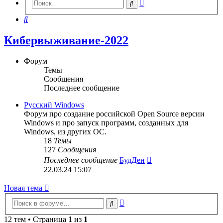
Расширенный
Поиск
поиск
Поиск
Кибервыживание-2022
Форум
Темы
Сообщения
Последнее сообщение
Русский Windows
Форум про создание российской Open Source версии
Windows и про запуск программ, созданных для
Windows, из других ОС.
18
Темы
127
Сообщения
Перейти
Последнее сообщение
БудДен
к
22.03.24 15:07
последнему
сообщению
Новая тема
Расширенный
Поиск
поиск
12 тем • Страница
1
из
1