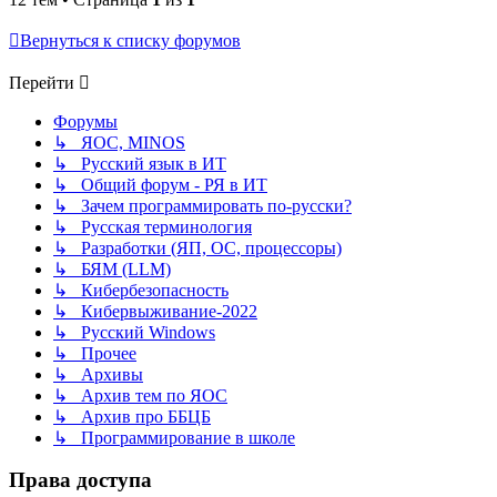
Вернуться к списку форумов
Перейти
Форумы
↳ ЯОС, MINOS
↳ Русский язык в ИТ
↳ Общий форум - РЯ в ИТ
↳ Зачем программировать по-русски?
↳ Русская терминология
↳ Разработки (ЯП, ОС, процессоры)
↳ БЯМ (LLM)
↳ Кибербезопасность
↳ Кибервыживание-2022
↳ Русский Windows
↳ Прочее
↳ Архивы
↳ Архив тем по ЯОС
↳ Архив про ББЦБ
↳ Программирование в школе
Права доступа