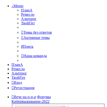
↓Меню
ПланА
Ремесло
Альтпрог
ТвойГит
Темы без ответов
Активные темы
Поиск
Наша команда
ПланА
Ремесло
Альтпрог
ТвойГит
Вход
Регистрация
Вече на п-п-р
Форумы
Кибервыживание-2022