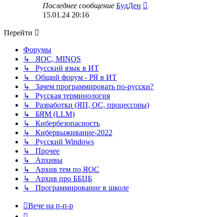
Перейти
Последнее сообщение
БудДен
к
15.01.24 20:16
последнему
сообщению
Перейти
Форумы
↳ ЯОС, MINOS
↳ Русский язык в ИТ
↳ Общий форум - РЯ в ИТ
↳ Зачем программировать по-русски?
↳ Русская терминология
↳ Разработки (ЯП, ОС, процессоры)
↳ БЯМ (LLM)
↳ Кибербезопасность
↳ Кибервыживание-2022
↳ Русский Windows
↳ Прочее
↳ Архивы
↳ Архив тем по ЯОС
↳ Архив про ББЦБ
↳ Программирование в школе
Вече на п-п-р