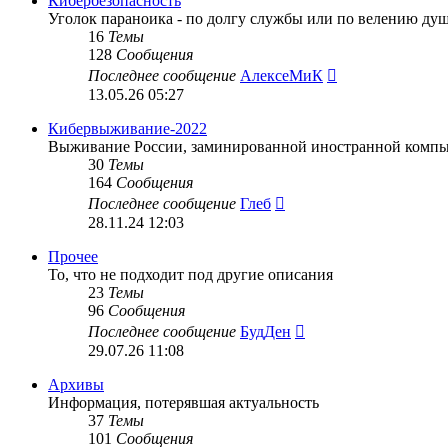
Кибербезопасность
Уголок параноика - по долгу службы или по велению душ
16
Темы
128
Сообщения
Перейти
Последнее сообщение
АлексеМиК
к
13.05.26 05:27
последнему
сообщению
Кибервыживание-2022
Выживание России, заминированной иностранной компью
30
Темы
164
Сообщения
Перейти
Последнее сообщение
Глеб
к
28.11.24 12:03
последнему
сообщению
Прочее
То, что не подходит под другие описания
23
Темы
96
Сообщения
Перейти
Последнее сообщение
БудДен
к
29.07.26 11:08
последнему
сообщению
Архивы
Информация, потерявшая актуальность
37
Темы
101
Сообщения