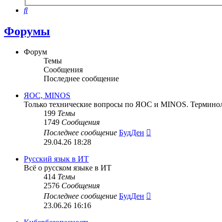
поиск
Поиск
Форумы
Форум
Темы
Сообщения
Последнее сообщение
ЯОС, MINOS
Только технические вопросы по ЯОС и MINOS. Терминоло
199
Темы
1749
Сообщения
Перейти
Последнее сообщение
БудДен
к
29.04.26 18:28
последнему
сообщению
Русский язык в ИТ
Всё о русском языке в ИТ
414
Темы
2576
Сообщения
Перейти
Последнее сообщение
БудДен
к
23.06.26 16:16
последнему
сообщению