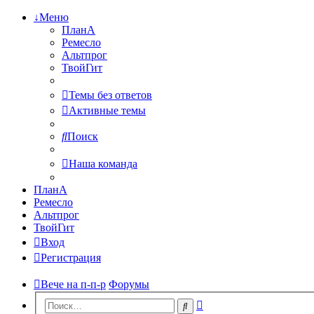
↓Меню
ПланА
Ремесло
Альтпрог
ТвойГит
Темы без ответов
Активные темы
Поиск
Наша команда
ПланА
Ремесло
Альтпрог
ТвойГит
Вход
Регистрация
Вече на п-п-р
Форумы
Расширенный
Поиск