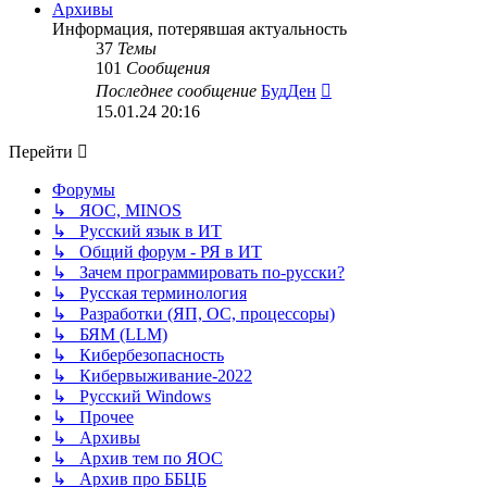
сообщению
Архивы
Информация, потерявшая актуальность
37
Темы
101
Сообщения
Перейти
Последнее сообщение
БудДен
к
15.01.24 20:16
последнему
сообщению
Перейти
Форумы
↳ ЯОС, MINOS
↳ Русский язык в ИТ
↳ Общий форум - РЯ в ИТ
↳ Зачем программировать по-русски?
↳ Русская терминология
↳ Разработки (ЯП, ОС, процессоры)
↳ БЯМ (LLM)
↳ Кибербезопасность
↳ Кибервыживание-2022
↳ Русский Windows
↳ Прочее
↳ Архивы
↳ Архив тем по ЯОС
↳ Архив про ББЦБ