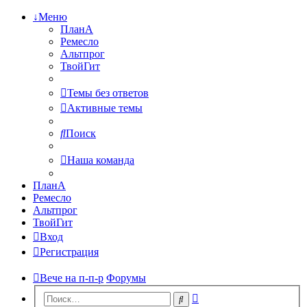
↓Меню
ПланА
Ремесло
Альтпрог
ТвойГит
Темы без ответов
Активные темы
Поиск
Наша команда
ПланА
Ремесло
Альтпрог
ТвойГит
Вход
Регистрация
Вече на п-п-р
Форумы
Расширенный
Поиск