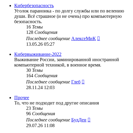
сообщению
Кибербезопасность
Уголок параноика - по долгу службы или по велению
души. Всё страшное (и не очень) про компьютерную
безопасность.
16
Темы
128
Сообщения
Перейти
Последнее сообщение
АлексеМиК
к
13.05.26 05:27
последнему
сообщению
Кибервыживание-2022
Выживание России, заминированной иностранной
компьютерной техникой, в военное время.
30
Темы
164
Сообщения
Перейти
Последнее сообщение
Глеб
к
28.11.24 12:03
последнему
сообщению
Прочее
То, что не подходит под другие описания
23
Темы
96
Сообщения
Перейти
Последнее сообщение
БудДен
к
29.07.26 11:08
последнему