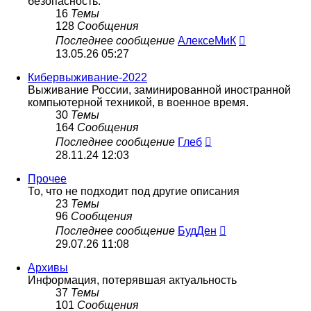
безопасность.
16
Темы
128
Сообщения
Перейти
Последнее сообщение
АлексеМиК
к
13.05.26 05:27
последнему
сообщению
Кибервыживание-2022
Выживание России, заминированной иностранной
компьютерной техникой, в военное время.
30
Темы
164
Сообщения
Перейти
Последнее сообщение
Глеб
к
28.11.24 12:03
последнему
сообщению
Прочее
То, что не подходит под другие описания
23
Темы
96
Сообщения
Перейти
Последнее сообщение
БудДен
к
29.07.26 11:08
последнему
сообщению
Архивы
Информация, потерявшая актуальность
37
Темы
101
Сообщения