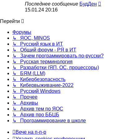
Перейти
Последнее сообщение
БудДен
к
15.01.24 20:16
последнему
сообщению
Перейти
Форумы
↳ ЯОС, MINOS
↳ Русский язык в ИТ
↳ Общий форум - РЯ в ИТ
↳ Зачем программировать по-русски?
↳ Русская терминология
↳ Разработки (ЯП, ОС, процессоры)
↳ БЯМ (LLM)
↳ Кибербезопасность
↳ Кибервыживание-2022
↳ Русский Windows
↳ Прочее
↳ Архивы
↳ Архив тем по ЯОС
↳ Архив про ББЦБ
↳ Программирование в школе
Вече на п-п-р
Удалить cookies конференции