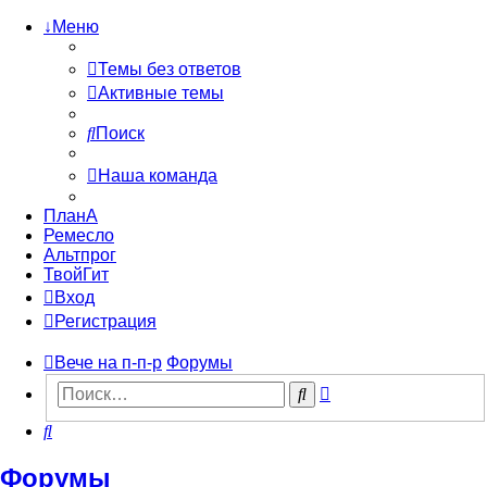
↓Меню
Темы без ответов
Активные темы
Поиск
Наша команда
ПланА
Ремесло
Альтпрог
ТвойГит
Вход
Регистрация
Вече на п-п-р
Форумы
Расширенный
Поиск
поиск
Поиск
Форумы