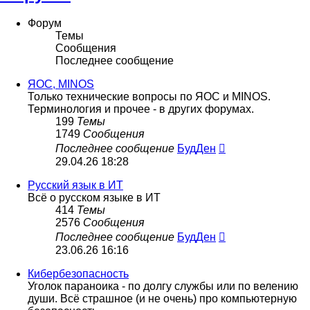
Форум
Темы
Сообщения
Последнее сообщение
ЯОС, MINOS
Только технические вопросы по ЯОС и MINOS.
Терминология и прочее - в других форумах.
199
Темы
1749
Сообщения
Перейти
Последнее сообщение
БудДен
к
29.04.26 18:28
последнему
сообщению
Русский язык в ИТ
Всё о русском языке в ИТ
414
Темы
2576
Сообщения
Перейти
Последнее сообщение
БудДен
к
23.06.26 16:16
последнему
сообщению
Кибербезопасность
Уголок параноика - по долгу службы или по велению
души. Всё страшное (и не очень) про компьютерную