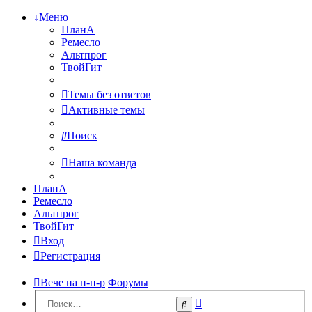
↓Меню
ПланА
Ремесло
Альтпрог
ТвойГит
Темы без ответов
Активные темы
Поиск
Наша команда
ПланА
Ремесло
Альтпрог
ТвойГит
Вход
Регистрация
Вече на п-п-р
Форумы
Расширенный
Поиск