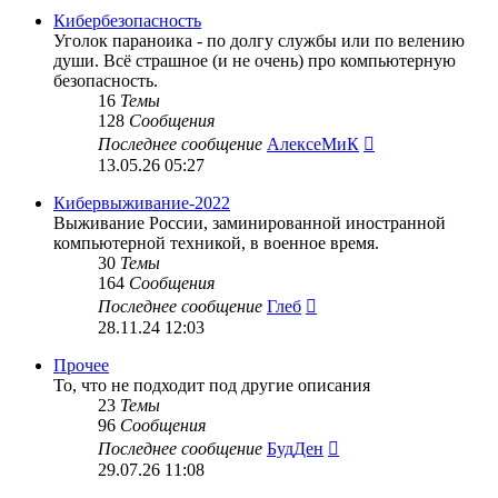
сообщению
Кибербезопасность
Уголок параноика - по долгу службы или по велению
души. Всё страшное (и не очень) про компьютерную
безопасность.
16
Темы
128
Сообщения
Перейти
Последнее сообщение
АлексеМиК
к
13.05.26 05:27
последнему
сообщению
Кибервыживание-2022
Выживание России, заминированной иностранной
компьютерной техникой, в военное время.
30
Темы
164
Сообщения
Перейти
Последнее сообщение
Глеб
к
28.11.24 12:03
последнему
сообщению
Прочее
То, что не подходит под другие описания
23
Темы
96
Сообщения
Перейти
Последнее сообщение
БудДен
к
29.07.26 11:08
последнему