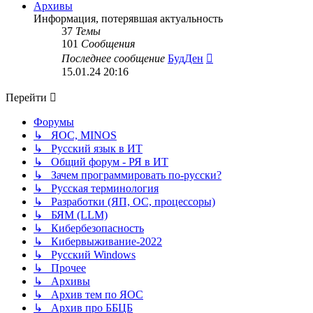
сообщению
Архивы
Информация, потерявшая актуальность
37
Темы
101
Сообщения
Перейти
Последнее сообщение
БудДен
к
15.01.24 20:16
последнему
сообщению
Перейти
Форумы
↳ ЯОС, MINOS
↳ Русский язык в ИТ
↳ Общий форум - РЯ в ИТ
↳ Зачем программировать по-русски?
↳ Русская терминология
↳ Разработки (ЯП, ОС, процессоры)
↳ БЯМ (LLM)
↳ Кибербезопасность
↳ Кибервыживание-2022
↳ Русский Windows
↳ Прочее
↳ Архивы
↳ Архив тем по ЯОС
↳ Архив про ББЦБ