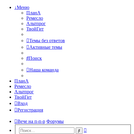
↓Меню
ПланА
Ремесло
Альтпрог
ТвойГит
Темы без ответов
Активные темы
Поиск
Наша команда
ПланА
Ремесло
Альтпрог
ТвойГит
Вход
Регистрация
Вече на п-п-р
Форумы
Расширенный
Поиск