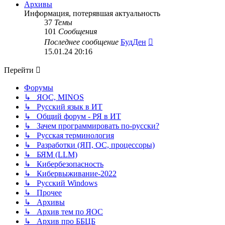
сообщению
Архивы
Информация, потерявшая актуальность
37
Темы
101
Сообщения
Перейти
Последнее сообщение
БудДен
к
15.01.24 20:16
последнему
сообщению
Перейти
Форумы
↳ ЯОС, MINOS
↳ Русский язык в ИТ
↳ Общий форум - РЯ в ИТ
↳ Зачем программировать по-русски?
↳ Русская терминология
↳ Разработки (ЯП, ОС, процессоры)
↳ БЯМ (LLM)
↳ Кибербезопасность
↳ Кибервыживание-2022
↳ Русский Windows
↳ Прочее
↳ Архивы
↳ Архив тем по ЯОС
↳ Архив про ББЦБ