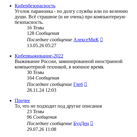
сообщению
Кибербезопасность
Уголок параноика - по долгу службы или по велению
души. Всё страшное (и не очень) про компьютерную
безопасность.
16
Темы
128
Сообщения
Перейти
Последнее сообщение
АлексеМиК
к
13.05.26 05:27
последнему
сообщению
Кибервыживание-2022
Выживание России, заминированной иностранной
компьютерной техникой, в военное время.
30
Темы
164
Сообщения
Перейти
Последнее сообщение
Глеб
к
28.11.24 12:03
последнему
сообщению
Прочее
То, что не подходит под другие описания
23
Темы
96
Сообщения
Перейти
Последнее сообщение
БудДен
к
29.07.26 11:08
последнему