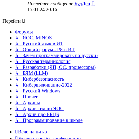
Перейти
Последнее сообщение
БудДен
к
15.01.24 20:16
последнему
сообщению
Перейти
Форумы
↳ ЯОС, MINOS
↳ Русский язык в ИТ
↳ Общий форум - РЯ в ИТ
↳ Зачем программировать по-русски?
↳ Русская терминология
↳ Разработки (ЯП, ОС, процессоры)
↳ БЯМ (LLM)
↳ Кибербезопасность
↳ Кибервыживание-2022
↳ Русский Windows
↳ Прочее
↳ Архивы
↳ Архив тем по ЯОС
↳ Архив про ББЦБ
↳ Программирование в школе
Вече на п-п-р
Удалить cookies конференции