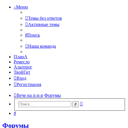
↓Меню
Темы без ответов
Активные темы
Поиск
Наша команда
ПланА
Ремесло
Альтпрог
ТвойГит
Вход
Регистрация
Вече на п-п-р
Форумы
Расширенный
Поиск
поиск
Поиск
Форумы