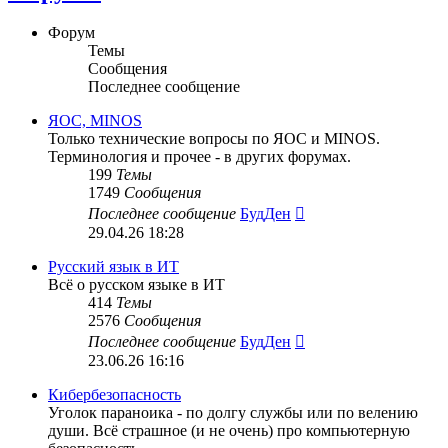
Форум
Темы
Сообщения
Последнее сообщение
ЯОС, MINOS
Только технические вопросы по ЯОС и MINOS.
Терминология и прочее - в других форумах.
199
Темы
1749
Сообщения
Перейти
Последнее сообщение
БудДен
к
29.04.26 18:28
последнему
сообщению
Русский язык в ИТ
Всё о русском языке в ИТ
414
Темы
2576
Сообщения
Перейти
Последнее сообщение
БудДен
к
23.06.26 16:16
последнему
сообщению
Кибербезопасность
Уголок параноика - по долгу службы или по велению
души. Всё страшное (и не очень) про компьютерную