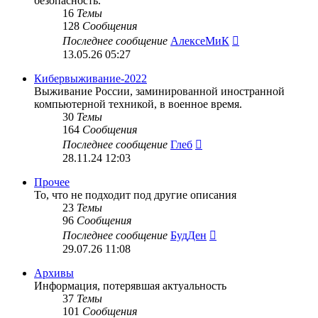
безопасность.
16
Темы
128
Сообщения
Перейти
Последнее сообщение
АлексеМиК
к
13.05.26 05:27
последнему
сообщению
Кибервыживание-2022
Выживание России, заминированной иностранной
компьютерной техникой, в военное время.
30
Темы
164
Сообщения
Перейти
Последнее сообщение
Глеб
к
28.11.24 12:03
последнему
сообщению
Прочее
То, что не подходит под другие описания
23
Темы
96
Сообщения
Перейти
Последнее сообщение
БудДен
к
29.07.26 11:08
последнему
сообщению
Архивы
Информация, потерявшая актуальность
37
Темы
101
Сообщения