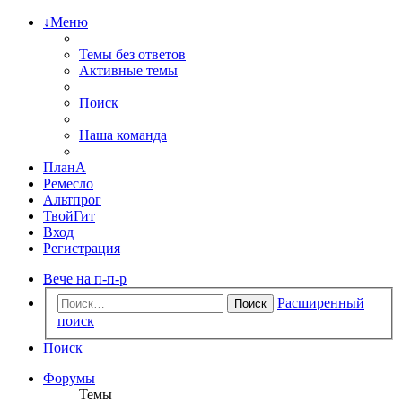
↓Меню
Темы без ответов
Активные темы
Поиск
Наша команда
ПланА
Ремесло
Альтпрог
ТвойГит
Вход
Регистрация
Вече на п-п-р
Расширенный
Поиск
поиск
Поиск
Форумы
Темы