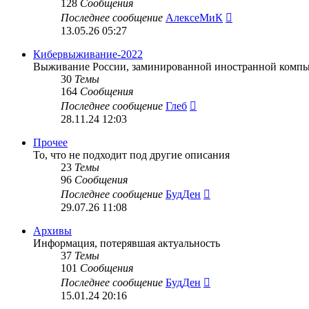
128
Сообщения
Перейти
Последнее сообщение
АлексеМиК
к
13.05.26 05:27
последнему
сообщению
Кибервыживание-2022
Выживание России, заминированной иностранной компью
30
Темы
164
Сообщения
Перейти
Последнее сообщение
Глеб
к
28.11.24 12:03
последнему
сообщению
Прочее
То, что не подходит под другие описания
23
Темы
96
Сообщения
Перейти
Последнее сообщение
БудДен
к
29.07.26 11:08
последнему
сообщению
Архивы
Информация, потерявшая актуальность
37
Темы
101
Сообщения
Перейти
Последнее сообщение
БудДен
к
15.01.24 20:16
последнему