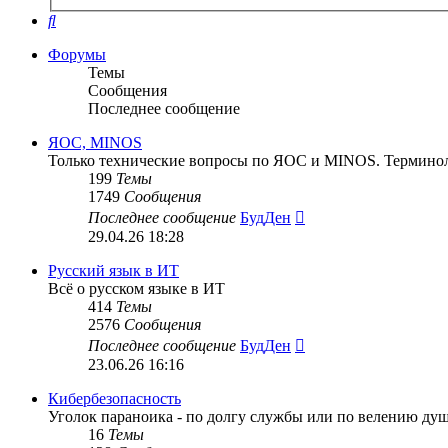
поиск
Поиск
Форумы
Темы
Сообщения
Последнее сообщение
ЯОС, MINOS
Только технические вопросы по ЯОС и MINOS. Терминоло
199
Темы
1749
Сообщения
Перейти
Последнее сообщение
БудДен
к
29.04.26 18:28
последнему
сообщению
Русский язык в ИТ
Всё о русском языке в ИТ
414
Темы
2576
Сообщения
Перейти
Последнее сообщение
БудДен
к
23.06.26 16:16
последнему
сообщению
Кибербезопасность
Уголок параноика - по долгу службы или по велению душ
16
Темы