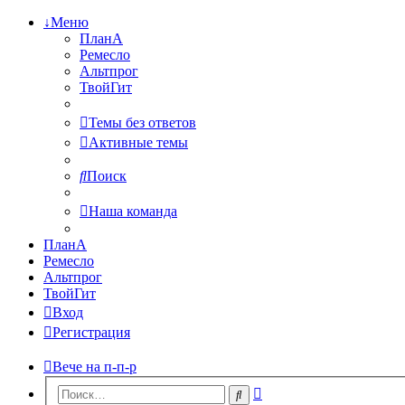
↓Меню
ПланА
Ремесло
Альтпрог
ТвойГит
Темы без ответов
Активные темы
Поиск
Наша команда
ПланА
Ремесло
Альтпрог
ТвойГит
Вход
Регистрация
Вече на п-п-р
Расширенный
Поиск