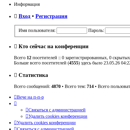
сообщению
Информация
Вход
•
Регистрация
Имя пользователя:
Пароль:
Кто сейчас на конференции
Всего
12
посетителей :: 0 зарегистрированных, 0 скрытых
Больше всего посетителей (
4555
) здесь было 23.05.26 04:2
Статистика
Всего сообщений:
4870
• Всего тем:
714
• Всего пользова
Вече на п-п-р
Связаться с администрацией
Удалить cookies конференции
Удалить cookies конференции
Связаться с администрацией