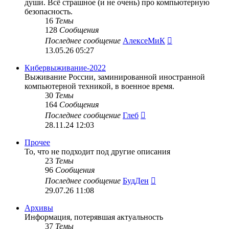
души. Всё страшное (и не очень) про компьютерную
безопасность.
16
Темы
128
Сообщения
Перейти
Последнее сообщение
АлексеМиК
к
13.05.26 05:27
последнему
сообщению
Кибервыживание-2022
Выживание России, заминированной иностранной
компьютерной техникой, в военное время.
30
Темы
164
Сообщения
Перейти
Последнее сообщение
Глеб
к
28.11.24 12:03
последнему
сообщению
Прочее
То, что не подходит под другие описания
23
Темы
96
Сообщения
Перейти
Последнее сообщение
БудДен
к
29.07.26 11:08
последнему
сообщению
Архивы
Информация, потерявшая актуальность
37
Темы