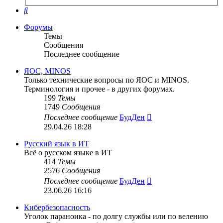
поиск
Поиск
Форумы
Темы
Сообщения
Последнее сообщение
ЯОС, MINOS
Только технические вопросы по ЯОС и MINOS.
Терминология и прочее - в других форумах.
199
Темы
1749
Сообщения
Перейти
Последнее сообщение
БудДен
к
29.04.26 18:28
последнему
сообщению
Русский язык в ИТ
Всё о русском языке в ИТ
414
Темы
2576
Сообщения
Перейти
Последнее сообщение
БудДен
к
23.06.26 16:16
последнему
сообщению
Кибербезопасность
Уголок параноика - по долгу службы или по велению