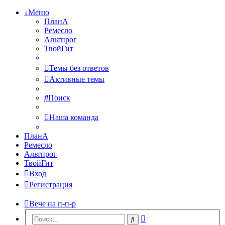
↓Меню
ПланА
Ремесло
Альтпрог
ТвойГит
Темы без ответов
Активные темы
Поиск
Наша команда
ПланА
Ремесло
Альтпрог
ТвойГит
Вход
Регистрация
Вече на п-п-р
Расширенный
Поиск