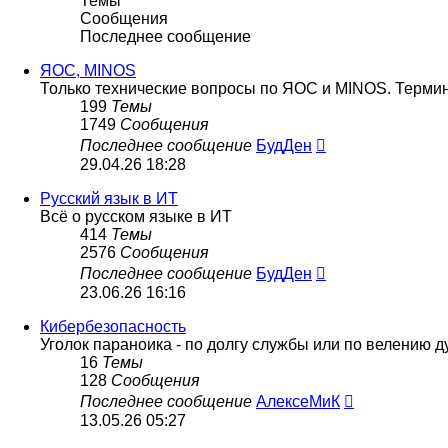
Темы
Сообщения
Последнее сообщение
ЯОС, MINOS
Только технические вопросы по ЯОС и MINOS. Термино
199
Темы
1749
Сообщения
Перейти
Последнее сообщение
БудДен
к
29.04.26 18:28
последнему
сообщению
Русский язык в ИТ
Всё о русском языке в ИТ
414
Темы
2576
Сообщения
Перейти
Последнее сообщение
БудДен
к
23.06.26 16:16
последнему
сообщению
Кибербезопасность
Уголок параноика - по долгу службы или по велению д
16
Темы
128
Сообщения
Перейти
Последнее сообщение
АлексеМиК
к
13.05.26 05:27
последнему