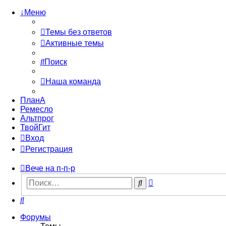
↓Меню
Темы без ответов
Активные темы
Поиск
Наша команда
ПланА
Ремесло
Альтпрог
ТвойГит
Вход
Регистрация
Вече на п-п-р
Расширенный
Поиск
поиск
Поиск
Форумы