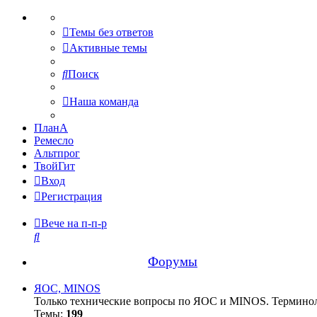
Темы без ответов
Активные темы
Поиск
Наша команда
ПланА
Ремесло
Альтпрог
ТвойГит
Вход
Регистрация
Вече на п-п-р
Поиск
Форумы
ЯОС, MINOS
Только технические вопросы по ЯОС и MINOS. Терминоло
Темы:
199