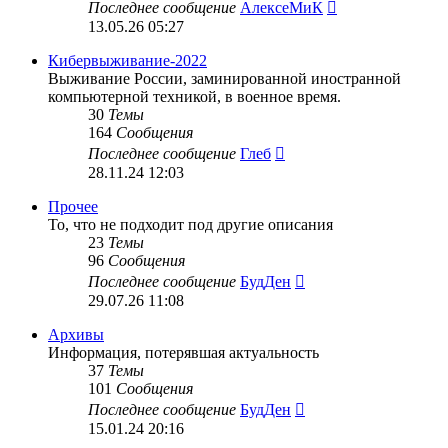
Перейти
Последнее сообщение
АлексеМиК
к
13.05.26 05:27
последнему
сообщению
Кибервыживание-2022
Выживание России, заминированной иностранной
компьютерной техникой, в военное время.
30
Темы
164
Сообщения
Перейти
Последнее сообщение
Глеб
к
28.11.24 12:03
последнему
сообщению
Прочее
То, что не подходит под другие описания
23
Темы
96
Сообщения
Перейти
Последнее сообщение
БудДен
к
29.07.26 11:08
последнему
сообщению
Архивы
Информация, потерявшая актуальность
37
Темы
101
Сообщения
Перейти
Последнее сообщение
БудДен
к
15.01.24 20:16
последнему