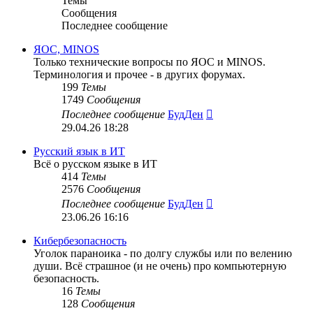
Темы
Сообщения
Последнее сообщение
ЯОС, MINOS
Только технические вопросы по ЯОС и MINOS.
Терминология и прочее - в других форумах.
199
Темы
1749
Сообщения
Перейти
Последнее сообщение
БудДен
к
29.04.26 18:28
последнему
сообщению
Русский язык в ИТ
Всё о русском языке в ИТ
414
Темы
2576
Сообщения
Перейти
Последнее сообщение
БудДен
к
23.06.26 16:16
последнему
сообщению
Кибербезопасность
Уголок параноика - по долгу службы или по велению
души. Всё страшное (и не очень) про компьютерную
безопасность.
16
Темы
128
Сообщения