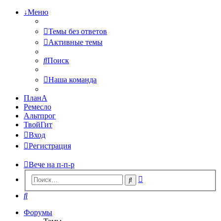
↓Меню
Темы без ответов
Активные темы
Поиск
Наша команда
ПланА
Ремесло
Альтпрог
ТвойГит
Вход
Регистрация
Вече на п-п-р
Расширенный
Поиск
поиск
Поиск
Форумы