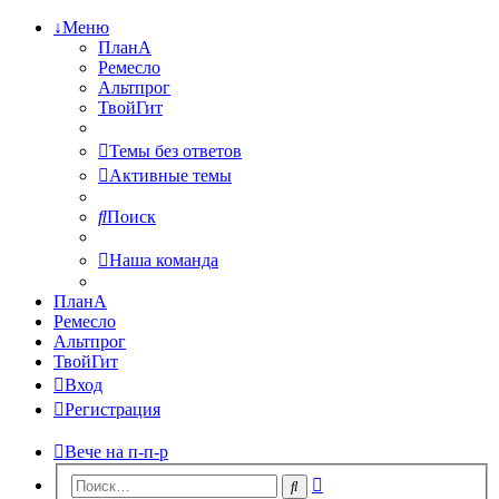
↓Меню
ПланА
Ремесло
Альтпрог
ТвойГит
Темы без ответов
Активные темы
Поиск
Наша команда
ПланА
Ремесло
Альтпрог
ТвойГит
Вход
Регистрация
Вече на п-п-р
Расширенный
Поиск