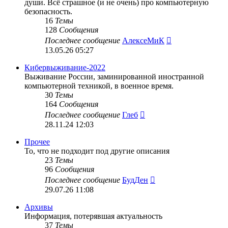
души. Всё страшное (и не очень) про компьютерную
безопасность.
16
Темы
128
Сообщения
Перейти
Последнее сообщение
АлексеМиК
к
13.05.26 05:27
последнему
сообщению
Кибервыживание-2022
Выживание России, заминированной иностранной
компьютерной техникой, в военное время.
30
Темы
164
Сообщения
Перейти
Последнее сообщение
Глеб
к
28.11.24 12:03
последнему
сообщению
Прочее
То, что не подходит под другие описания
23
Темы
96
Сообщения
Перейти
Последнее сообщение
БудДен
к
29.07.26 11:08
последнему
сообщению
Архивы
Информация, потерявшая актуальность
37
Темы