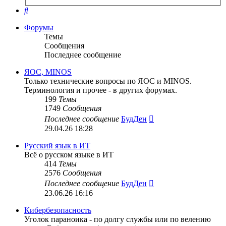
поиск
Поиск
Форумы
Темы
Сообщения
Последнее сообщение
ЯОС, MINOS
Только технические вопросы по ЯОС и MINOS.
Терминология и прочее - в других форумах.
199
Темы
1749
Сообщения
Перейти
Последнее сообщение
БудДен
к
29.04.26 18:28
последнему
сообщению
Русский язык в ИТ
Всё о русском языке в ИТ
414
Темы
2576
Сообщения
Перейти
Последнее сообщение
БудДен
к
23.06.26 16:16
последнему
сообщению
Кибербезопасность
Уголок параноика - по долгу службы или по велению